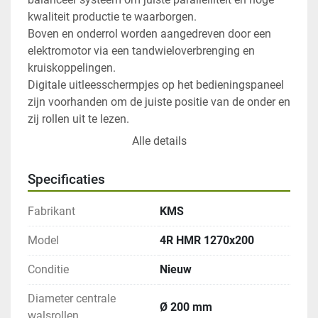
kwaliteit productie te waarborgen.

Boven en onderrol worden aangedreven door een 
elektromotor via een tandwieloverbrenging en 
kruiskoppelingen.

Digitale uitleesschermpjes op het bedieningspaneel 
zijn voorhanden om de juiste positie van de onder en 
zij rollen uit te lezen.

Hydraulisch wegklapbaar eindstuk om 
Alle details
cylindervormige producten te kunnen verwijderen.

Alle bedieningen zijn uit te voeren vanaf het mobiele 
Specificaties
bedieningspaneel.

Zwaar gelast stalen frame, spanningsarm gemaakt.

Fabrikant
KMS
Inductie geharde rollen (SAE 1050-CK 45), gemaakt 
van hoogwaardig staal, warmte behandeld en 
Model
4R HMR 1270x200
onderworpen aan niet-destructieve 
Conditie
Nieuw
structuurcontroles.

Mogelijkheid voor conisch walsen.

Diameter centrale
Hydraulische elementen: Motor en pomp, 
Ø 200 mm
walsrollen