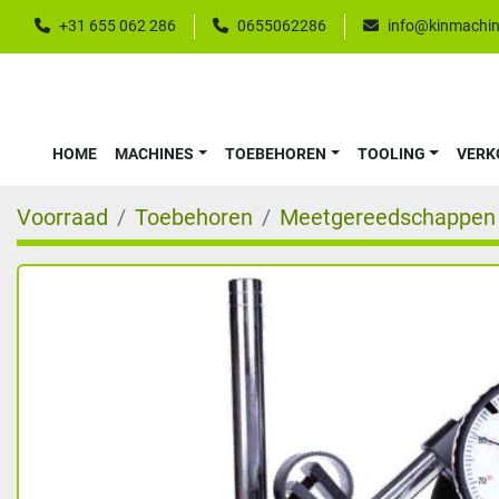
+31 655 062 286
0655062286
info@kinmachin
HOME
MACHINES
TOEBEHOREN
TOOLING
VER
Voorraad
Toebehoren
Meetgereedschappen