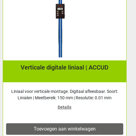
Nulpuntinstelapparaat met magneetvoet |
ACCUD
Het nulpuntinstelapparaat van ACCUD, model 695-050-01,
is essentieel voor het nauwkeurig instelle...
Details
Toevoegen aan winkelwagen