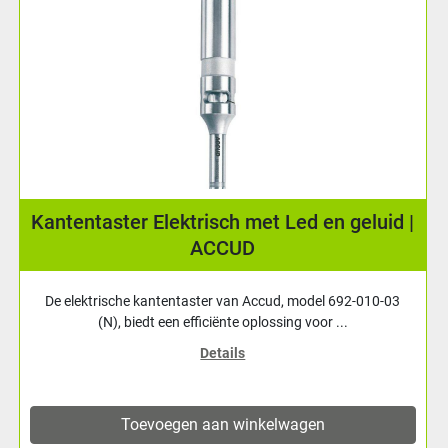
Verticale digitale liniaal | ACCUD
Liniaal voor verticale montage. Digitaal afleesbaar. Soort:
Linialen | Meetbereik: 150 mm | Resolutie: 0.01 mm
Details
Toevoegen aan winkelwagen