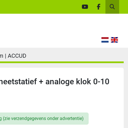
youtube
facebook
Zoek
mm | ACCUD
eetstatief + analoge klok 0-10
ng (zie verzendgegevens onder advertentie)