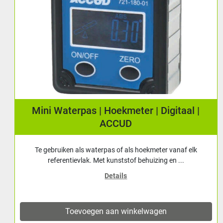
Kantentaster Elektrisch met Led en geluid |
ACCUD
De elektrische kantentaster van Accud, model 692-010-03
(N), biedt een efficiënte oplossing voor ...
Details
Toevoegen aan winkelwagen