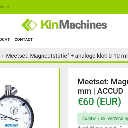
es.nl
KOCHT
CONTACT
Meetset: Magneetstatief + analoge klok 0-10 
Meetset: Magn
mm | ACCUD
€60 (EUR)
Ex.btw. / ex. verzendi
Beschikbaar aantal:
1