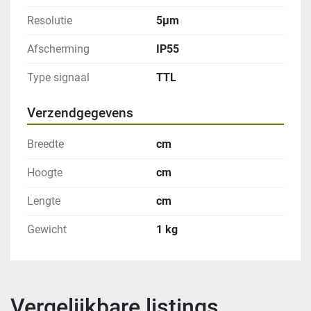
Resolutie
5μm
Afscherming
IP55
Type signaal
TTL
Verzendgegevens
Breedte
cm
Hoogte
cm
Lengte
cm
Gewicht
1 kg
Vergelijkbare listings