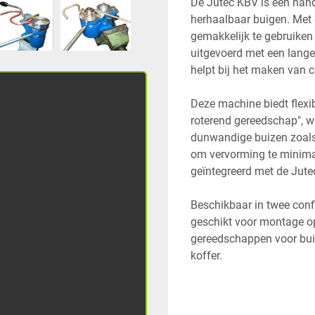
De Jutec KBV is een hand
herhaalbaar buigen. Met 
gemakkelijk te gebruiken
uitgevoerd met een lange
helpt bij het maken van c
Deze machine biedt flexibi
roterend gereedschap", wa
dunwandige buizen zoals 
om vervorming te minimal
geïntegreerd met de Jute
Beschikbaar in twee conf
geschikt voor montage op
gereedschappen voor buis
koffer. 