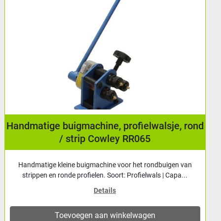
Profielwals / Profielenwals Horizontaal en
Vertikaal Cowley BM 30E
Elektrisch bediende machine voor het walsen van buizen en
profielen. Capaciteit (staal St-37) me...
Details
Toevoegen aan winkelwagen