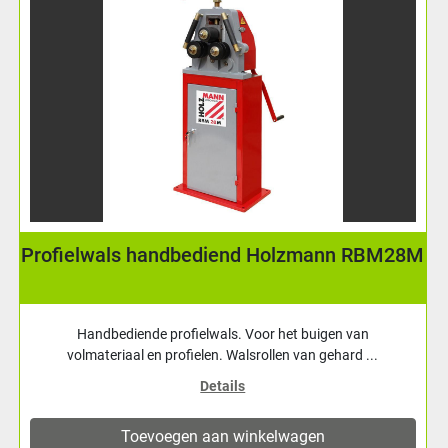
Handmatige buigmachine, profielwalsje, rond
/ strip Cowley RR065
Handmatige kleine buigmachine voor het rondbuigen van
strippen en ronde profielen. Soort: Profielwals | Capa...
Details
Toevoegen aan winkelwagen