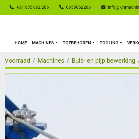
+31 655 062 286
0655062286
info@kinmachin
HOME
MACHINES
TOEBEHOREN
TOOLING
VER
Voorraad
Machines
Buis- en pijp bewerking