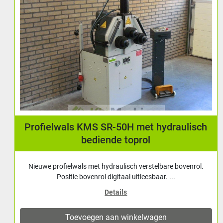
Profielwals handbediend Holzmann RBM28M
Handbediende profielwals. Voor het buigen van
volmateriaal en profielen. Walsrollen van gehard ...
Details
Toevoegen aan winkelwagen