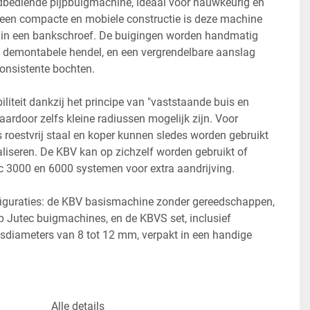
bediende pijpbuigmachine, ideaal voor nauwkeurig en 
een compacte en mobiele constructie is deze machine 
 in een bankschroef. De buigingen worden handmatig 
 demontabele hendel, en een vergrendelbare aanslag 
onsistente bochten.

liteit dankzij het principe van "vaststaande buis en 
ardoor zelfs kleine radiussen mogelijk zijn. Voor 
roestvrij staal en koper kunnen sledes worden gebruikt 
iseren. De KBV kan op zichzelf worden gebruikt of 
c 3000 en 6000 systemen voor extra aandrijving.

iguraties: de KBV basismachine zonder gereedschappen, 
 Jutec buigmachines, en de KBVS set, inclusief 
diameters van 8 tot 12 mm, verpakt in een handige 
Alle details