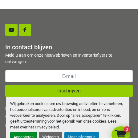
youtube
facebook
In contact blijven
Meld u aan om onze nieuwsbrieven en inventarisflyers te
ontvangen.
Inschrijven
Wij gebruiken cookies om uw browsing activiteiten te verbeteren,
privacy policy
het personaliseren van advertenties en inhoud, en om ons
webverkeer te analyseren. Door op "alles accepteren" te klikken,
Cookies beheren
geeft u toestemming voor het gebruik van onze cookies. Lees
Machinio System
website door
Machinio
meer over het
Privacy beleid
.
0
Accepteren
Weigeren
Meer informatie