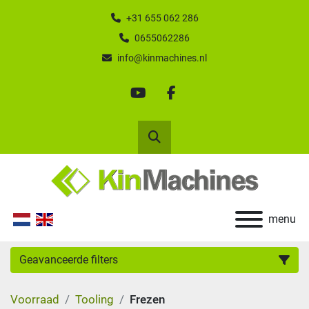
+31 655 062 286
0655062286
info@kinmachines.nl
youtube
facebook
Zoek
menu
Geavanceerde filters
Voorraad
Tooling
Frezen
Categorie