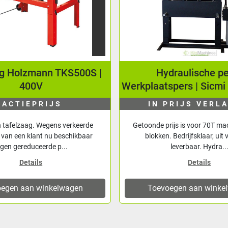
ag Holzmann TKS500S |
Hydraulische pe
400V
Werkplaatspers | Sicm
ACTIEPRIJS
IN PRIJS VERL
tafelzaag. Wegens verkeerde
Getoonde prijs is voor 70T mac
g van een klant nu beschikbaar
blokken. Bedrijfsklaar, uit
egen gereduceerde p...
leverbaar. Hydra..
Details
Details
egen aan winkelwagen
Toevoegen aan winke