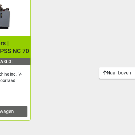
rs |
i PSS NC 70
AAGD!
Naar boven
hine incl. V-
 voorraad
.
lwagen