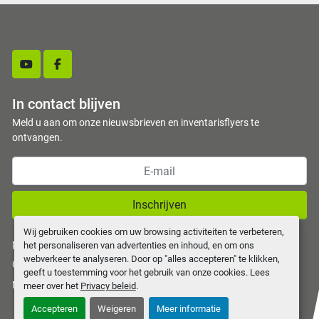
youtube
facebook
In contact blijven
Meld u aan om onze nieuwsbrieven en inventarisflyers te
ontvangen.
Inschrijven
Wij gebruiken cookies om uw browsing activiteiten te verbeteren,
privacy policy
het personaliseren van advertenties en inhoud, en om ons
webverkeer te analyseren. Door op "alles accepteren" te klikken,
Cookies beheren
geeft u toestemming voor het gebruik van onze cookies. Lees
Machinio System
website door
Machinio
meer over het
Privacy beleid
.
Accepteren
Weigeren
Meer informatie