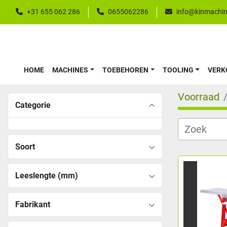
+31 655 062 286
0655062286
info@kinmachin
HOME
MACHINES
TOEBEHOREN
TOOLING
VER
Voorraad
Categorie
Soort
Leeslengte (mm)
Fabrikant