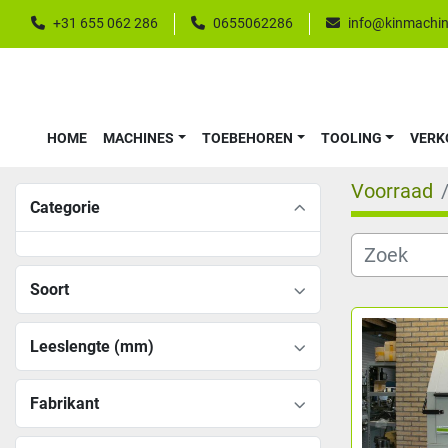
+31 655 062 286
0655062286
info@kinmachin
HOME
MACHINES
TOEBEHOREN
TOOLING
VER
Voorraad
Categorie
Soort
Leeslengte (mm)
Fabrikant