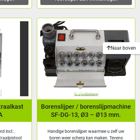
Naar boven
traalkast
Borenslijper / borenslijpmachine
A
SF-DG-13, Ø3 – Ø13 mm.
d incl.:
Handige borenslijper waarmee u zelf uw
raalpistool
boren weer scherp kan maken. Tevens