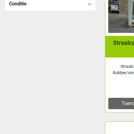
Conditie
Straalc
Straalc
Rubber/viny
Toevo