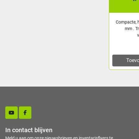
Compacte, h
mm . Tr
Toevo
youtube
facebook
In contact blijven
Meld u aan om onze nieuwsbrieven en inventarisflyers te