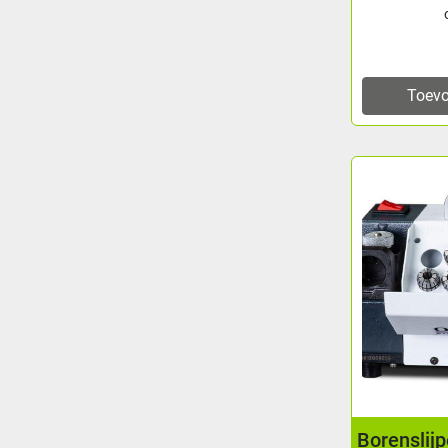
Toevo
Borenslij