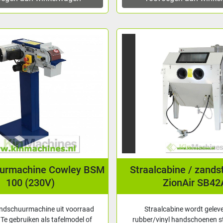
urmachine Cowley BSM
Straalcabine / zands
100 (230V)
ZionAir SB42
ndschuurmachine uit voorraad
Straalcabine wordt gelever
 Te gebruiken als tafelmodel of
rubber/vinyl handschoenen st