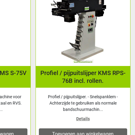
KMS S-75V
Profiel / pijpuitslijper KMS RPS-
76B incl. rollen.
achine voor
Profiel / pijpuitslijper. - Snelspanklem -
taal en RVS.
Achterzijde te gebruiken als normale
..
bandschuurmachin...
Details
lwagen
Toevoegen aan winkelwagen