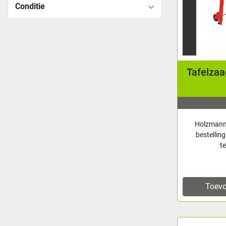
Conditie
Tafelza
Holzmann 
bestellin
t
Toevo