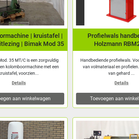
rmachine | kruistafel |
Profielwals handb
uitlezing | Bimak Mod 35
Holzmann RBM
MT/C
od. 35 MT/C is een zorgvuldig
Handbediende profielwals. Voo
en kolomboormachine met een
van volmateriaal en profielen
kruistafel, voorzien...
van gehard ...
Details
Details
egen aan winkelwagen
Toevoegen aan winke