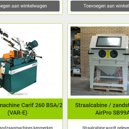
egen aan winkelwagen
Toevoegen aan winke
achine Carif 260 BSA/2
Straalcabine / zands
(VAR-E)
AirPro SB99
 bandzaagmachines kenmerken
Straalcabine wordt geleverd