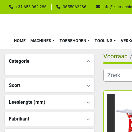
+31 655 062 286
0655062286
info@kinmachin
HOME
MACHINES
TOEBEHOREN
TOOLING
VER
Voorraad
Categorie
Soort
Leeslengte (mm)
Fabrikant