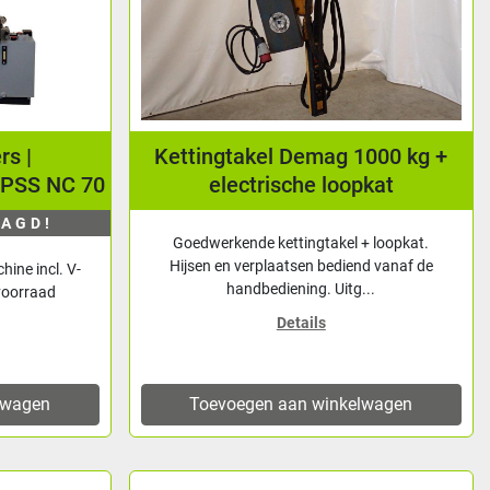
rs |
Kettingtakel Demag 1000 kg +
i PSS NC 70
electrische loopkat
AAGD!
Goedwerkende kettingtakel + loopkat.
Hijsen en verplaatsen bediend vanaf de
hine incl. V-
handbediening. Uitg...
 voorraad
.
Details
lwagen
Toevoegen aan winkelwagen