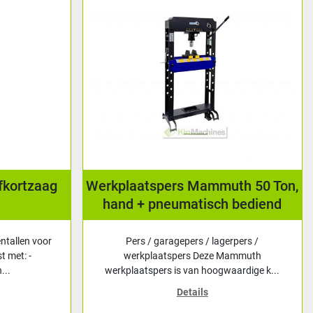
fkortzaag
Werkplaatspers Mammuth 50 Ton,
hand + pneumatisch bediend
ntallen voor
Pers / garagepers / lagerpers /
t met: -
werkplaatspers Deze Mammuth
...
werkplaatspers is van hoogwaardige k...
Details