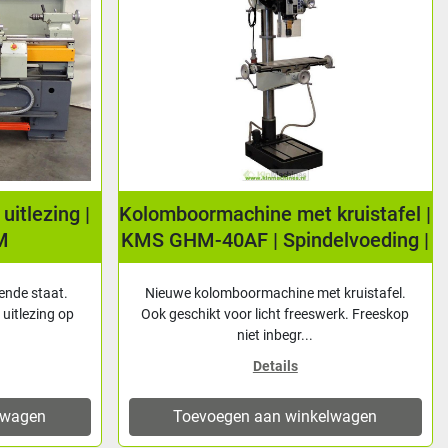
uitlezing |
Kolomboormachine met kruistafel |
M
KMS GHM-40AF | Spindelvoeding |
Tapfunctie
ende staat.
Nieuwe kolomboormachine met kruistafel.
 uitlezing op
Ook geschikt voor licht freeswerk. Freeskop
niet inbegr...
Details
lwagen
Toevoegen aan winkelwagen