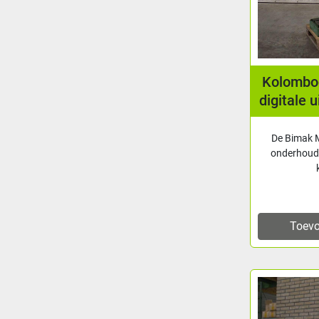
Kolomboo
digitale 
De Bimak M
onderhoud
Toevo