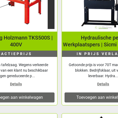
ag Holzmann TKS500S |
Hydraulische pe
400V
Werkplaatspers | Sicm
ACTIEPRIJS
IN PRIJS VERL
tafelzaag. Wegens verkeerde
Getoonde prijs is voor 70T mac
g van een klant nu beschikbaar
blokken. Bedrijfsklaar, uit
egen gereduceerde p...
leverbaar. Hydra..
Details
Details
egen aan winkelwagen
Toevoegen aan winke