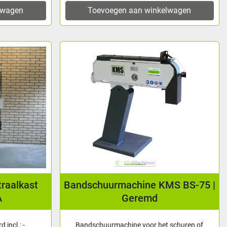
lwagen
Toevoegen aan winkelwagen
traalkast
Bandschuurmachine KMS BS-75 |
A
Geremd
 incl.: -
Bandschuurmachine voor het schuren of