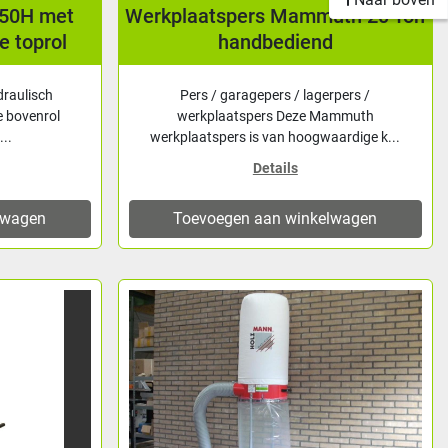
-50H met
Werkplaatspers Mammuth 20 Ton
e toprol
handbediend
draulisch
Pers / garagepers / lagerpers /
e bovenrol
werkplaatspers Deze Mammuth
...
werkplaatspers is van hoogwaardige k...
Details
lwagen
Toevoegen aan winkelwagen