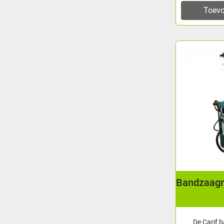
Toevo
Bandzaagm
De Carif