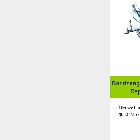
Bandzaag
Cap
Nieuwe ban
gr.: Ø 225 