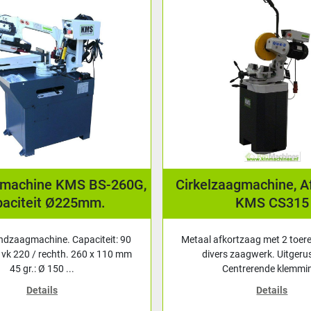
machine KMS BS-260G,
Cirkelzaagmachine, A
aciteit Ø225mm.
KMS CS315
dzaagmachine. Capaciteit: 90
Metaal afkortzaag met 2 toere
/ vk 220 / rechth. 260 x 110 mm
divers zaagwerk. Uitgerus
45 gr.: Ø 150 ...
Centrerende klemmin
Details
Details