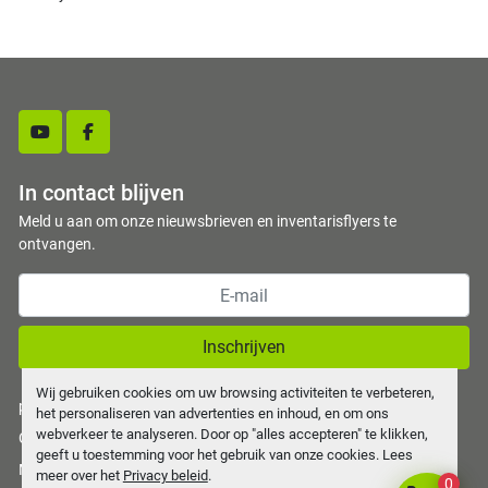
youtube
facebook
In contact blijven
Meld u aan om onze nieuwsbrieven en inventarisflyers te
ontvangen.
Inschrijven
Wij gebruiken cookies om uw browsing activiteiten te verbeteren,
privacy policy
het personaliseren van advertenties en inhoud, en om ons
webverkeer te analyseren. Door op "alles accepteren" te klikken,
Cookies beheren
geeft u toestemming voor het gebruik van onze cookies. Lees
Machinio System
website door
Machinio
meer over het
Privacy beleid
.
0