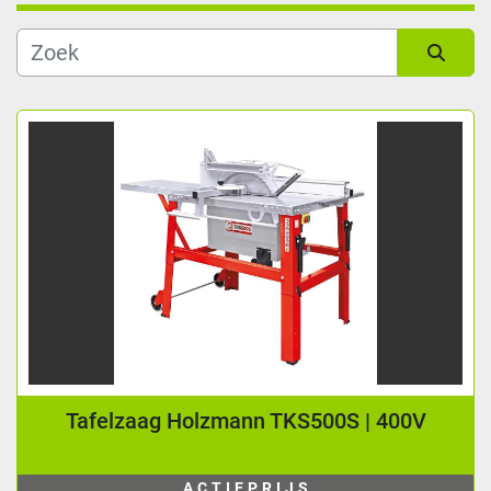
Soort
Sorteren op
Leeslengte (mm)
Fabrikant
Conditie
Tafelzaag Holzmann TKS500S | 400V
ACTIEPRIJS