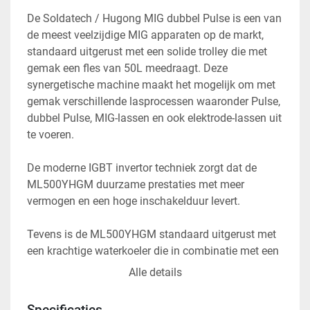
De Soldatech / Hugong MIG dubbel Pulse is een van 
de meest veelzijdige MIG apparaten op de markt, 
standaard uitgerust met een solide trolley die met 
gemak een fles van 50L meedraagt. Deze 
synergetische machine maakt het mogelijk om met 
gemak verschillende lasprocessen waaronder Pulse, 
dubbel Pulse, MIG-lassen en ook elektrode-lassen uit 
De moderne IGBT invertor techniek zorgt dat de 
ML500YHGM duurzame prestaties met meer 
vermogen en een hoge inschakelduur levert. 
Tevens is de ML500YHGM standaard uitgerust met 
een krachtige waterkoeler die in combinatie met een 
ingebouwde ventilator oververhitting voorkomt en 
Alle details
zorgt dat hoogwaardige lasprestaties langdurig 