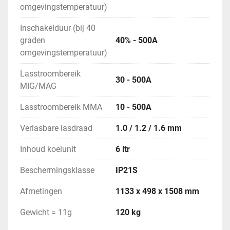
omgevingstemperatuur)
Iedere ML500YHGM wordt standaard geleverd 
Inschakelduur (bij 40
graden
40% - 500A
Watergekoelde Soldatech MLT501M4 MIG 
omgevingstemperatuur)
toorts met euroconnector en 4m kabel 
Lasstroombereik
30 - 500A
MIG/MAG
Lasstroombereik MMA
10 - 500A
Verlasbare lasdraad
1.0 / 1.2 / 1.6 mm
Inhoud koelunit
6 ltr
10x draad aandrijfrol: (0.8 + 1.0 and 1.2 + 
1.6)(0.8 + 1.0U and 0.8 + 1.0V and 1.2V + 
Beschermingsklasse
IP21S
1.6V)
Afmetingen
1133 x 498 x 1508 mm
Gewicht = 11g
120 kg