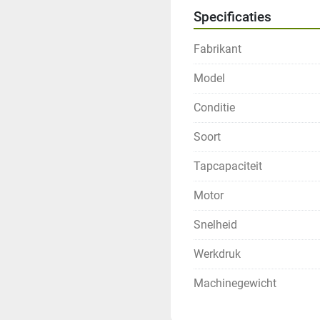
Specificaties
Let op: Machine wordt st
vulling!!
Fabrikant
Machine is niet uit voorra
Model
Conditie
KLIK HIER
Soort
Tapcapaciteit
Motor
Snelheid
Werkdruk
Machinegewicht