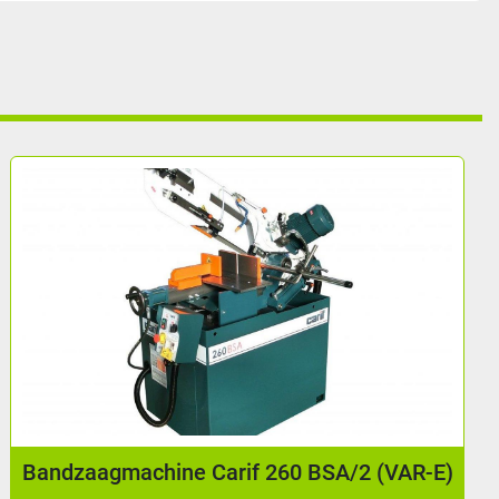
Bandzaagmachine Carif 260 BSA/2 (VAR-E)