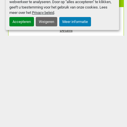
Ø225mm.
webverkeer te analyseren. Door op "alles accepteren" te klikken,
geeft u toestemming voor het gebruik van onze cookies. Lees
meer over het
Privacy beleid
.
Nieuwe bandzaagmachine. Capaciteit: 90 gr.: Ø 225 / vk
220 / rechth. 260 x 110 mm 45 gr.: Ø 150 ...
Accepteren
Weigeren
Meer informatie
Details
Toevoegen aan winkelwagen
youtube
facebook