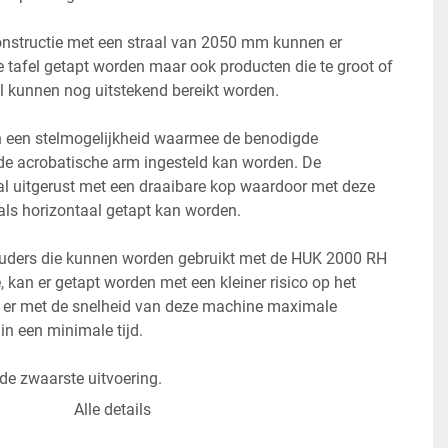
onstructie met een straal van 2050 mm kunnen er 
 tafel getapt worden maar ook producten die te groot of 
el kunnen nog uitstekend bereikt worden.
een stelmogelijkheid waarmee de benodigde 
de acrobatische arm ingesteld kan worden. De 
l uitgerust met een draaibare kop waardoor met deze 
als horizontaal getapt kan worden.
ouders die kunnen worden gebruikt met de HUK 2000 RH 
kan er getapt worden met een kleiner risico op het 
 er met de snelheid van deze machine maximale 
 in een minimale tijd.
e zwaarste uitvoering.

 van de snelheid tussen de 0 en 100 rpm is deze 
Alle details