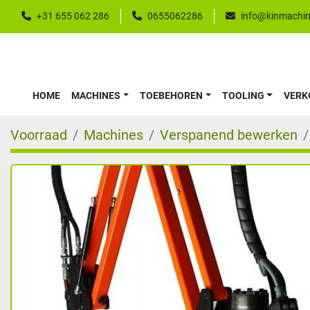
+31 655 062 286
0655062286
info@kinmachin
HOME
MACHINES
TOEBEHOREN
TOOLING
VER
Voorraad
Machines
Verspanend bewerken