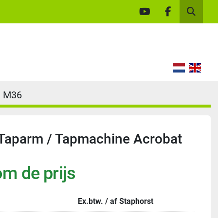
youtube
facebook
Zoek
– M36
 Taparm / Tapmachine Acrobat
m de prijs
Ex.btw. / af Staphorst