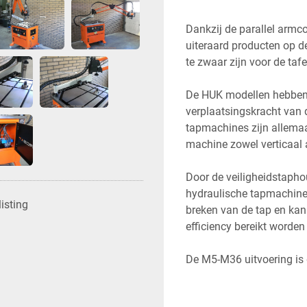
Dankzij de parallel armc
uiteraard producten op de
te zwaar zijn voor de taf
De HUK modellen hebben 
verplaatsingskracht van 
tapmachines zijn allemaa
machine zowel verticaal 
Door de veiligheidstaph
hydraulische tapmachine, 
isting
breken van de tap en kan
efficiency bereikt worden
De M5-M36 uitvoering is d
Met de instelmogelijkheid