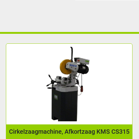
Cirkelzaagmachine, Afkortzaag KMS CS315