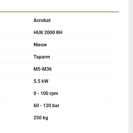
andaard geleverd zonder taphouders en zonder olie 
Acrobat
ad leverbaar. 
HUK 2000 RH
Nieuw
Taparm
M5-M36
5.5 kW
0 - 100 rpm
60 - 120 bar
250 kg