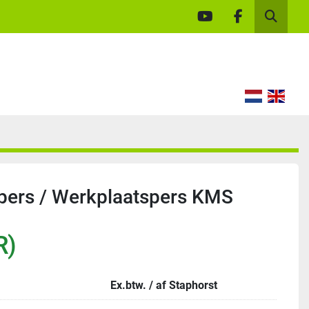
youtube
facebook
Zoek
pers / Werkplaatspers KMS
R)
Ex.btw. / af Staphorst