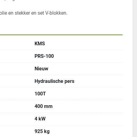
KMS
PRS-100
Nieuw
Hydraulische pers
100T
400 mm
4 kW
925 kg