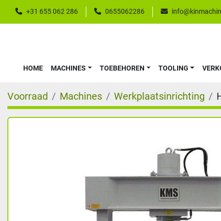
+31 655 062 286
0655062286
info@kinmachin
HOME
MACHINES
TOEBEHOREN
TOOLING
VER
Voorraad
Machines
Werkplaatsinrichting