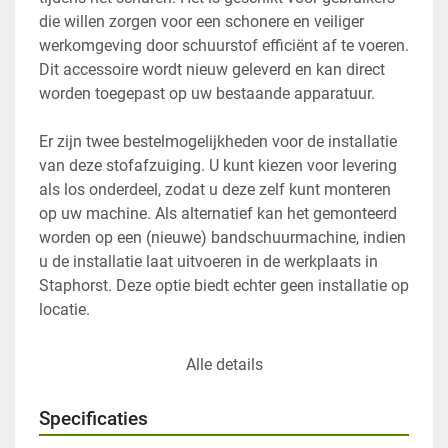
die willen zorgen voor een schonere en veiliger 
werkomgeving door schuurstof efficiënt af te voeren. 
Dit accessoire wordt nieuw geleverd en kan direct 
worden toegepast op uw bestaande apparatuur.

Er zijn twee bestelmogelijkheden voor de installatie 
van deze stofafzuiging. U kunt kiezen voor levering 
als los onderdeel, zodat u deze zelf kunt monteren 
op uw machine. Als alternatief kan het gemonteerd 
worden op een (nieuwe) bandschuurmachine, indien 
u de installatie laat uitvoeren in de werkplaats in 
Staphorst. Deze optie biedt echter geen installatie op 
locatie.

Deze stofafzuiging is een uitstekende keuze als u de 
Alle details
efficiëntie en netheid van uw werkruimte wilt 
verbeteren. Het biedt flexibiliteit in installatie, 
Specificaties
afhankelijk van uw specifieke behoeften en 