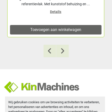
referentievlak. Met kunststof behuizing en ...
Details
Toevoegen aan winkelwagen
Achthoevenweg 16a
Wij gebruiken cookies om uw browsing activiteiten te verbeteren,
7951 SK Staphorst, Nederland
het personaliseren van advertenties en inhoud, en om ons
webverkeer te analyseren. Door op "alles accepteren" te klikken,