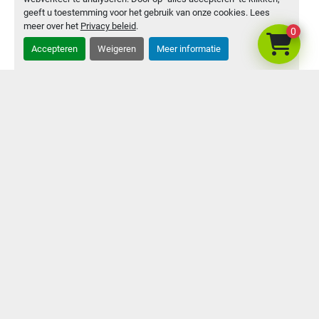
+31 655 062 286
geeft u toestemming voor het gebruik van onze cookies. Lees
meer over het
Privacy beleid
.
0
0655062286
Accepteren
Weigeren
Meer informatie
info@kinmachines.nl
menu
Voorraad
Verkocht
Contact
Verkoopvoorwaarden
Privacybeleid
youtube
facebook