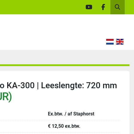
youtube
facebook
Zoek
ino KA-300 | Leeslengte: 720 mm
UR)
Ex.btw. / af Staphorst
€ 12,50 ex.btw.