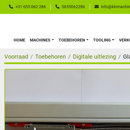
+31 655 062 286
0655062286
info@kinmachin
HOME
MACHINES
TOEBEHOREN
TOOLING
VER
Voorraad
Toebehoren
Digitale uitlezing
Gl