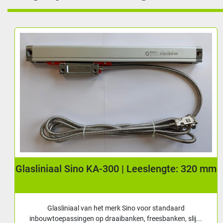
Display Sino LCD SDS2-3VA tbv 3-assig
uitleessysteem
Sino LCD display met mogelijkheid tot weergave van 3
assen. Levering incl: - Montagebeugel naar...