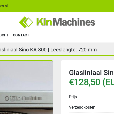
es.nl
KOCHT
CONTACT
asliniaal Sino KA-300 | Leeslengte: 720 mm
Glasliniaal S
€128,50 (E
Prijs
Verzendkosten