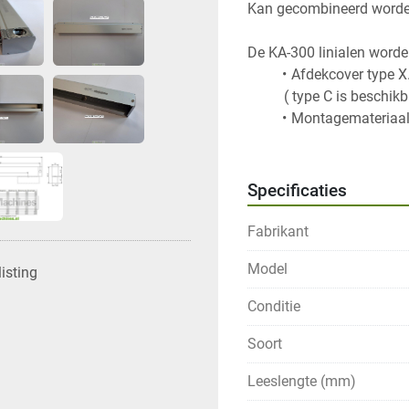
Kan gecombineerd worden 
De KA-300 linialen worde
Afdekcover type X.
 		  ( type C is besch
Montagemateriaa
Specificaties
Fabrikant
Model
isting
Conditie
Soort
Leeslengte (mm)