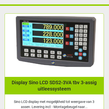
Glasliniaal Sino KA-500 | Leeslengte: 220 mm
Glasliniaal van het merk Sino voor kleine inbouw. Kan
gecombineerd worden met alle Sino uitleesk...