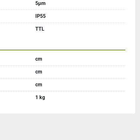
5μm
IP55
TTL
cm
cm
cm
1 kg