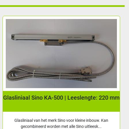
Display Sino SDS 6-2V tbv 2-assig
uitleessysteem.
Sino digitaal display met mogelijkheid tot weergave van 2
assen. Levering incl: - Montagebeugel...