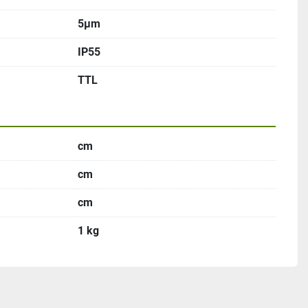
5μm
IP55
TTL
cm
cm
cm
1 kg