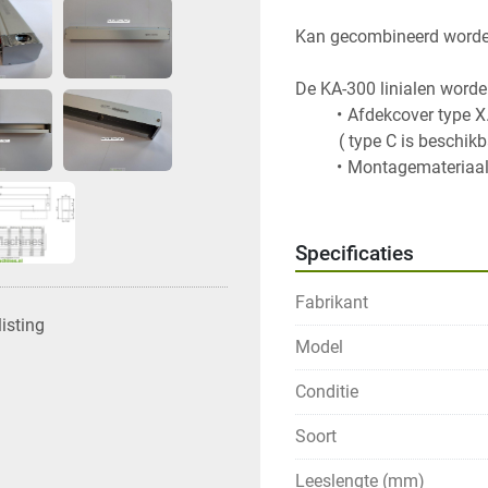
Kan gecombineerd worden 
De KA-300 linialen worde
Afdekcover type X.
 		  ( type C is besch
Montagemateriaa
Specificaties
Fabrikant
isting
Model
Conditie
Soort
Leeslengte (mm)