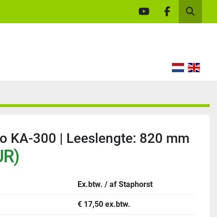
youtube
facebook
Zoek
ino KA-300 | Leeslengte: 820 mm
UR)
Ex.btw. / af Staphorst
€ 17,50 ex.btw.