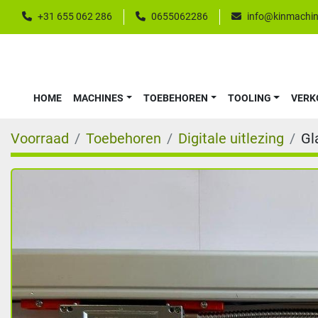
+31 655 062 286
0655062286
info@kinmachin
HOME
MACHINES
TOEBEHOREN
TOOLING
VER
Voorraad
Toebehoren
Digitale uitlezing
Gl