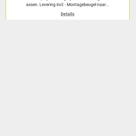
assen. Levering incl: - Montagebeugel naar...
Details
Toevoegen aan winkelwagen
Achthoevenweg 16a
7951 SK Staphorst, Nederland