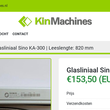
es.nl
KOCHT
CONTACT
asliniaal Sino KA-300 | Leeslengte: 820 mm
Glasliniaal S
€153,50 (E
Prijs
Verzendkosten