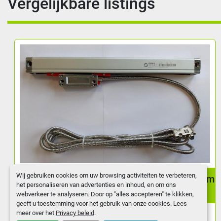
Vergelijkbare listings
Wij gebruiken cookies om uw browsing activiteiten te verbeteren,
Glasliniaal Sino KA-300 | Leeslengte: 320 mm
het personaliseren van advertenties en inhoud, en om ons
webverkeer te analyseren. Door op "alles accepteren" te klikken,
geeft u toestemming voor het gebruik van onze cookies. Lees
meer over het
Privacy beleid
.
Glasliniaal van het merk Sino voor standaard