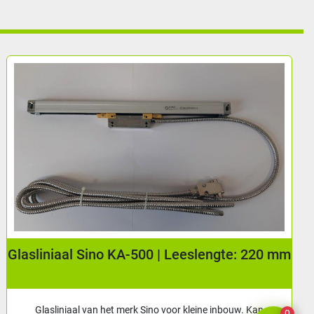
Glasliniaal Sino KA-500 | Leeslengte: 220 mm
Glasliniaal van het merk Sino voor kleine inbouw. Kan
0