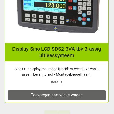
Glasliniaal Sino KA-500 | Leeslengte: 220 mm
Glasliniaal van het merk Sino voor kleine inbouw. Kan
gecombineerd worden met alle Sino uitleesk...
Details
Toevoegen aan winkelwagen