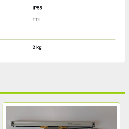
IP55
TTL
2 kg