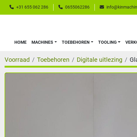
+31 655 062 286
0655062286
info@kinmachin
HOME
MACHINES
TOEBEHOREN
TOOLING
VER
Voorraad
Toebehoren
Digitale uitlezing
Gl