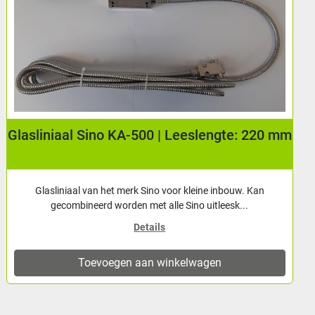
Display Sino SDS 6-2V tbv 2-assig
uitleessysteem.
Sino digitaal display met mogelijkheid tot weergave van 2
assen. Levering incl: - Montagebeugel...
Details
Toevoegen aan winkelwagen