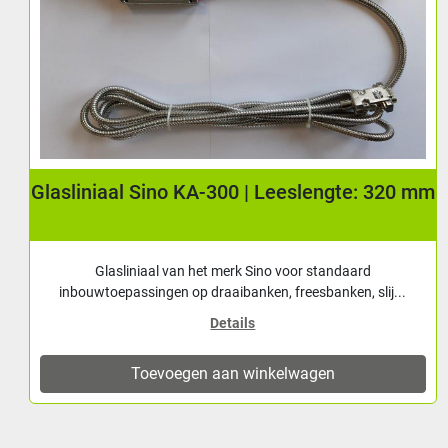
Display Sino LCD SDS2-3VA tbv 3-assig
uitleessysteem
Sino LCD display met mogelijkheid tot weergave van 3
assen. Levering incl: - Montagebeugel naar...
Details
Toevoegen aan winkelwagen