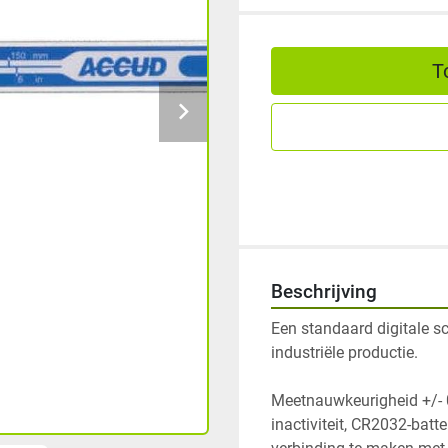
T
Beschrijving
Een standaard digitale s
industriële productie.
Meetnauwkeurigheid +/- 0
inactiviteit, CR2032-batt