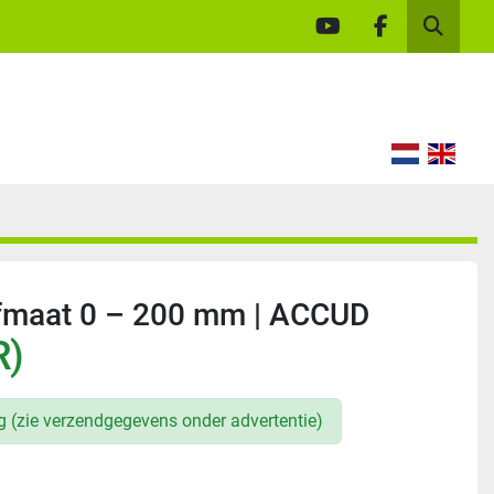
youtube
facebook
Zoek
ifmaat 0 – 200 mm | ACCUD
R)
ng (zie verzendgegevens onder advertentie)