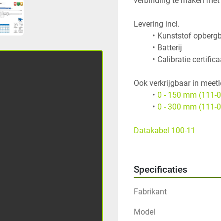
verbinding te maken met 
Calibratie certifica
Ook verkrijgbaar in meetl
0 - 150 mm (111-
0 - 300 mm (111-
Datakabel 100-11
Specificaties
Fabrikant
Model