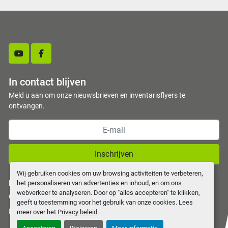
youtube
facebook
In contact blijven
Meld u aan om onze nieuwsbrieven en inventarisflyers te
ontvangen.
Inschrijven
Wij gebruiken cookies om uw browsing activiteiten te verbeteren,
privacy policy
het personaliseren van advertenties en inhoud, en om ons
webverkeer te analyseren. Door op "alles accepteren" te klikken,
Cookies beheren
geeft u toestemming voor het gebruik van onze cookies. Lees
Machinio System
website door
Machinio
meer over het
Privacy beleid
.