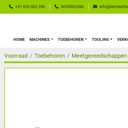
+31 655 062 286
0655062286
info@kinmachin
HOME
MACHINES
TOEBEHOREN
TOOLING
VER
Voorraad
Toebehoren
Meetgereedschappen