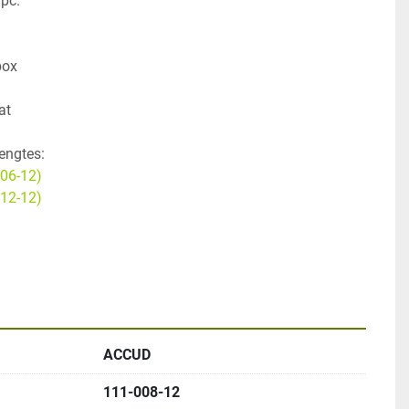
pc.
at
engtes:
006-12)
012-12)
ACCUD
111-008-12