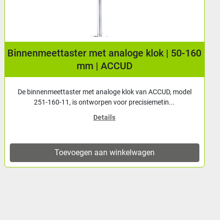
Binnenmeettaster met analoge klok | 50-160
mm | ACCUD
De binnenmeettaster met analoge klok van ACCUD, model
251-160-11, is ontworpen voor precisiemetin...
Details
Toevoegen aan winkelwagen