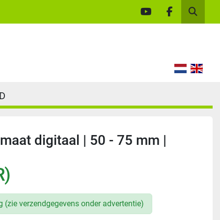
youtube
facebook
Zoek
UD
aat digitaal | 50 - 75 mm |
R)
ng (zie verzendgegevens onder advertentie)