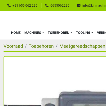
+31 655 062 286
0655062286
info@kinmachin
HOME
MACHINES
TOEBEHOREN
TOOLING
VER
Voorraad
Toebehoren
Meetgereedschappen