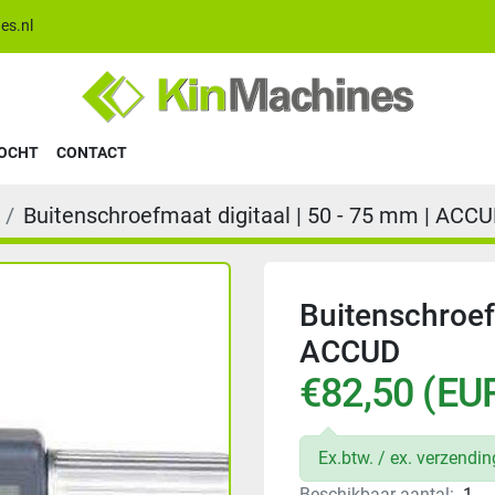
es.nl
KOCHT
CONTACT
Buitenschroefmaat digitaal | 50 - 75 mm | ACC
Buitenschroefm
ACCUD
€82,50 (EU
Ex.btw. / ex. verzendi
Beschikbaar aantal:
1