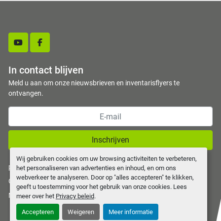
youtube
facebook
In contact blijven
Meld u aan om onze nieuwsbrieven en inventarisflyers te
ontvangen.
Inschrijven
Wij gebruiken cookies om uw browsing activiteiten te verbeteren,
privacy policy
het personaliseren van advertenties en inhoud, en om ons
webverkeer te analyseren. Door op "alles accepteren" te klikken,
Cookies beheren
geeft u toestemming voor het gebruik van onze cookies. Lees
Machinio System
website door
Machinio
meer over het
Privacy beleid
.
Accepteren
Weigeren
Meer informatie