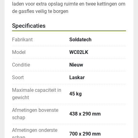
laden voor extra opslag ruimte en twee kettingen om 
Specificaties
Fabrikant
Soldatech
Model
WC02LK
Conditie
Nieuw
Soort
Laskar
Maximale capaciteit in
45 kg
gewicht
Afmetingen bovenste
438 x 290 mm
schap
Afmetingen onderste
700 x 290 mm
schap