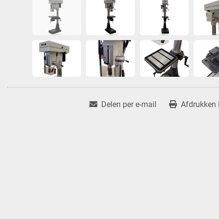
Delen per e-mail
Afdrukken l