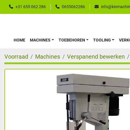
+31 655 062 286
0655062286
info@kinmachin
HOME
MACHINES
TOEBEHOREN
TOOLING
VER
Voorraad
Machines
Verspanend bewerken