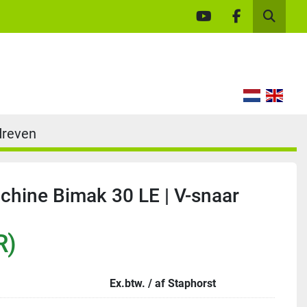
youtube
facebook
Zoek
dreven
hine Bimak 30 LE | V-snaar
R)
Ex.btw. / af Staphorst