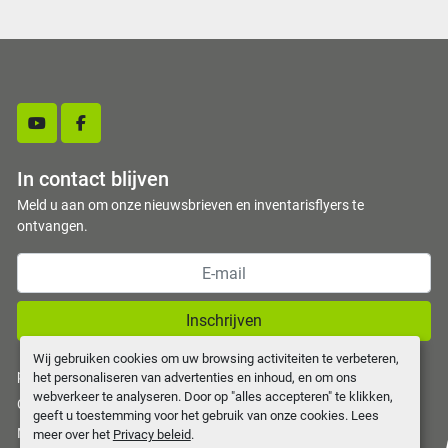
youtube
facebook
In contact blijven
Meld u aan om onze nieuwsbrieven en inventarisflyers te
ontvangen.
Inschrijven
Wij gebruiken cookies om uw browsing activiteiten te verbeteren,
privacy policy
het personaliseren van advertenties en inhoud, en om ons
webverkeer te analyseren. Door op "alles accepteren" te klikken,
Cookies beheren
geeft u toestemming voor het gebruik van onze cookies. Lees
Machinio System
website door
Machinio
meer over het
Privacy beleid
.