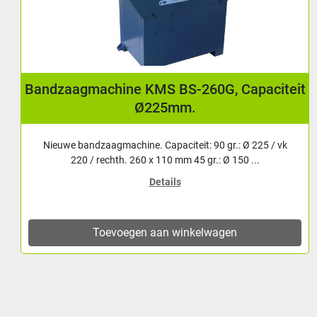
iteit
Cirkelzaagmachine, Afkortzaag KMS CS
 vk
Metaal afkortzaag met 2 toerentallen voor divers
zaagwerk. Uitgerust met: - Centrerende klemmin...
Details
Toevoegen aan winkelwagen