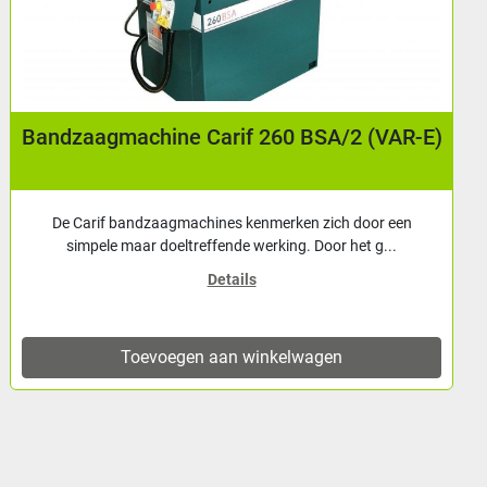
E)
Kolomboormachine | kruistafel | digitale
uitlezing | Bimak Mod 35 MT/C
De Bimak Mod. 35 MT/C is een zorgvuldig onderhouden
kolomboormachine met een kruistafel, voorzien...
Details
Toevoegen aan winkelwagen