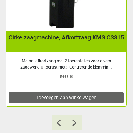
315
Bandzaagmachine Carif 260 BSA/2 (VAR-
De Carif bandzaagmachines kenmerken zich door een
simpele maar doeltreffende werking. Door het g...
Details
Toevoegen aan winkelwagen