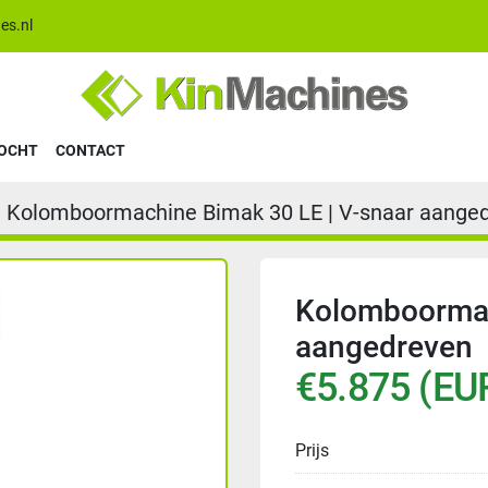
es.nl
KOCHT
CONTACT
Kolomboormachine Bimak 30 LE | V-snaar aange
Kolomboormac
aangedreven
€5.875 (EU
Prijs