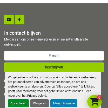
youtube
facebook
In contact blijven
Meld u aan om onze nieuwsbrieven en inventarisflyers te
ontvangen.
Inschrijven
Wij gebruiken cookies om uw browsing activiteiten te verbeteren,
privacy policy
het personaliseren van advertenties en inhoud, en om ons
webverkeer te analyseren. Door op "alles accepteren" te klikken,
Cookies beheren
geeft u toestemming voor het gebruik van onze cookies. Lees
Machinio System
website door
Machinio
meer over het
Privacy beleid
.
0
Accepteren
Weigeren
Meer informatie