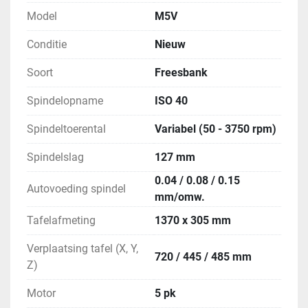
Model
M5V
Conditie
Nieuw
Soort
Freesbank
Spindelopname
ISO 40
Spindeltoerental
Variabel (50 - 3750 rpm)
Spindelslag
127 mm
0.04 / 0.08 / 0.15
Autovoeding spindel
mm/omw.
Tafelafmeting
1370 x 305 mm
Verplaatsing tafel (X, Y,
720 / 445 / 485 mm
Z)
Motor
5 pk