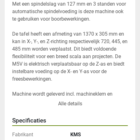
Met een spindelslag van 127 mm en 3 standen voor 
automatische spindelvoeding is deze machine ook 
te gebruiken voor boorbewerkingen. 
De tafel heeft een afmeting van 1370 x 305 mm en 
kan in X-, Y-, en Z-richting respectievelijk 720, 445, en 
485 mm worden verplaatst. Dit biedt voldoende 
flexibiliteit voor een breed scala aan projecten. De 
M5V is elektrisch verplaatsbaar op de Z-as en biedt 
instelbare voeding op de X- en Y-as voor de 
freesbewerkingen. 

Machine wordt geleverd incl. machineklem en 
opspanset voor het opspannen van de werkstukken 
Alle details
en met een spantangset voor het inspannen van de 
gereedschappen. 
Specificaties
Met behulp van de Sino digitale uitlezing op 3 assen 
Fabrikant
KMS
kan er zeer nauwkeurig gewerkt worden. 