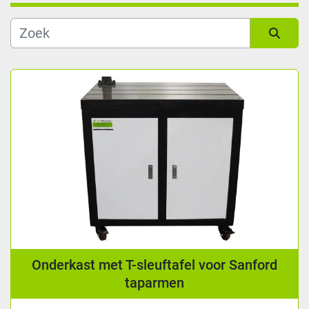
Soort
Sorteren op
Leeslengte (mm)
Fabrikant
Conditie
Onderkast met T-sleuftafel voor Sanford
taparmen