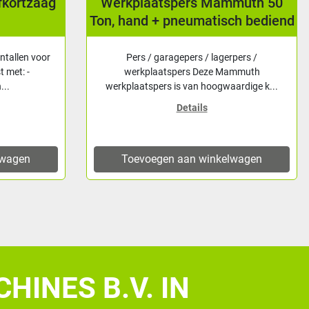
mmuth 50
Bandzaagmachine Carif 260
ch bediend
BSA/2 (VAR-E)
rpers /
De Carif bandzaagmachines kenmerken
ammuth
zich door een simpele maar doeltreffende
ardige k...
werking. Door het g...
Details
lwagen
Toevoegen aan winkelwagen
HINES B.V. IN