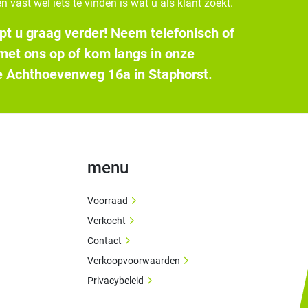
n vast wel iets te vinden is wat u als klant zoekt.
pt u graag verder! Neem telefonisch of
 met ons op of kom langs in onze
 Achthoevenweg 16a in Staphorst.
menu
Voorraad
Verkocht
Contact
Verkoopvoorwaarden
Privacybeleid