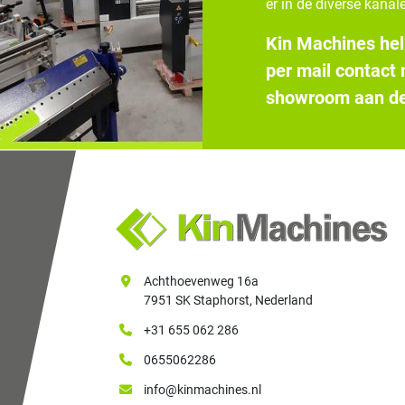
er in de diverse kanale
Kin Machines hel
per mail contact
showroom aan de
Achthoevenweg 16a
7951 SK Staphorst, Nederland
+31 655 062 286
0655062286
info@kinmachines.nl