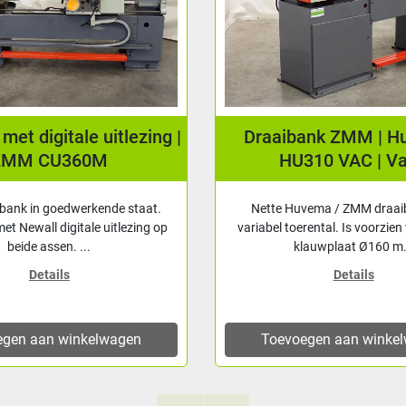
ank ZMM | Huvema |
CNC | Plaatwals | L
310 VAC | Vario
18/05 | Capaciteit 189
vema / ZMM draaibank met
Complete goedwerkende CNC
rental. Is voorzien van: - Bison
voor het walsen van dun mater
lauwplaat Ø160 m...
mm plaat (250 N/mm2
Details
Details
egen aan winkelwagen
Toevoegen aan winke