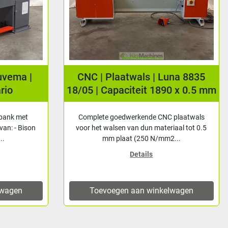
una 8835
Cirkelzaagmachine | Afkortzaag |
0 x 0.5 mm
Huvema HU 250 DV
 plaatwals
Deze goedwerkende Huvema HU 250 DV
iaal tot 0.5
cirkelzaagmachine biedt betrouwbaarheid
...
voor precisiewerkzaamh...
Details
lwagen
Toevoegen aan winkelwagen