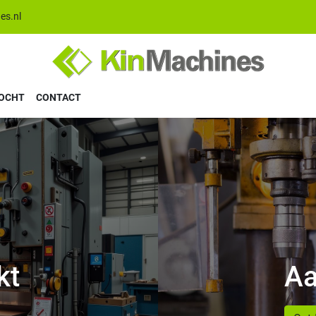
es.nl
KOCHT
CONTACT
kt
Aa