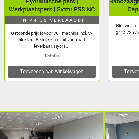
Bandzaagmachine KMS BS-260G,
Cirkelza
Capaciteit Ø225mm.
Nieuwe bandzaagmachine. Capaciteit: 90
Metaal afko
gr.: Ø 225 / vk 220 / rechth. 260 x 110 mm
divers 
45 gr.: Ø 150 ...
Ce
Details
Toevoegen aan winkelwagen
Toevo