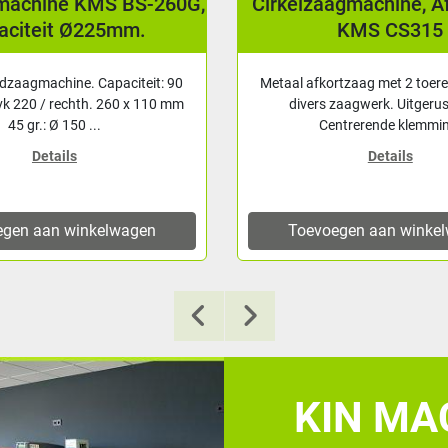
agmachine, Afkortzaag
Werkplaatspers Ma
KMS CS315
Ton, hand + pneumatis
rtzaag met 2 toerentallen voor
Pers / garagepers / lage
zaagwerk. Uitgerust met: -
werkplaatspers Deze M
ntrerende klemmin...
werkplaatspers is van hoogwa
Details
Details
egen aan winkelwagen
Toevoegen aan winke
KIN MAC