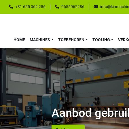
+31 655 062 286
0655062286
info@kinmachin
HOME
MACHINES
TOEBEHOREN
TOOLING
VER
Aanbod gebrui