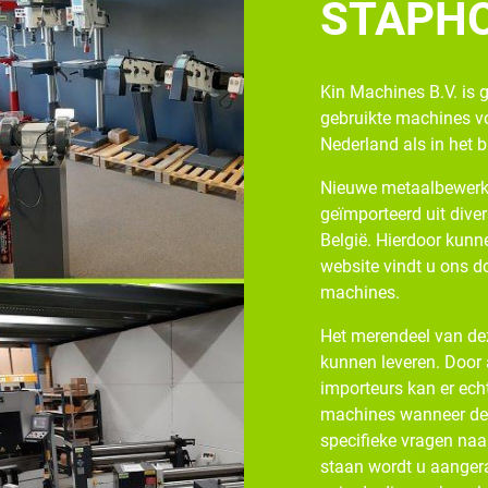
STAPH
Kin Machines B.V. is 
gebruikte machines v
Nederland als in het 
Nieuwe metaalbewerk
geïmporteerd uit diver
België. Hierdoor kunne
website vindt u ons d
machines.
Het merendeel van dez
kunnen leveren. Door
importeurs kan er ech
machines wanneer de v
specifieke vragen naa
staan wordt u aangera