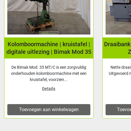
Draaibank met digitale uitlezing |
Draaib
ZMM CU360M
HU
Nette draaibank in goedwerkende staat.
Nette Hu
Uitgevoerd met Newall digitale uitlezing op
variabel toe
beide assen. ...
k
Details
Toevoegen aan winkelwagen
Toevo