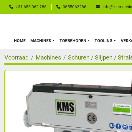
+31 655 062 286
0655062286
info@kinmachin
HOME
MACHINES
TOEBEHOREN
TOOLING
VER
Voorraad
Machines
Schuren / Slijpen / Stral