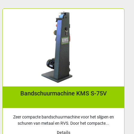
chuurmachine KMS S-75V
Profiel / pi
e bandschuurmachine voor het slijpen en
Profiel / pijpu
n metaal en RVS. Door het compacte...
gebruiken
Details