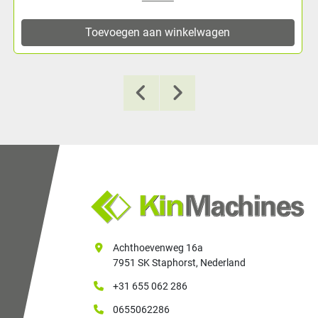
oevoegen aan winkelwagen
To
Achthoevenweg 16a
7951 SK Staphorst, Nederland
+31 655 062 286
0655062286