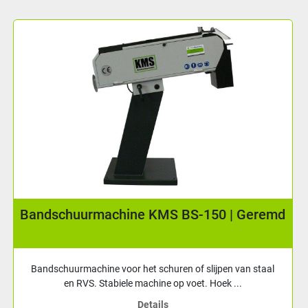
rmachine KMS BS-150 | Geremd
Bands
hine voor het schuren of slijpen van staal
Zeer compact
S. Stabiele machine op voet. Hoek ...
schuren va
Details