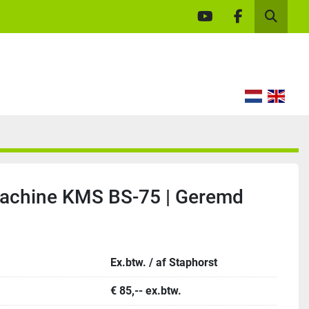
youtube
facebook
Zoek
chine KMS BS-75 | Geremd
Ex.btw. / af Staphorst
€ 85,-- ex.btw.