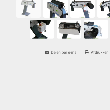
Delen per e-mail
Afdrukken l