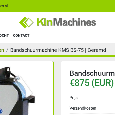
es.nl
KOCHT
CONTACT
en
Bandschuurmachine KMS BS-75 | Geremd
Bandschuurma
€875 (EUR)
Prijs
Verzendkosten