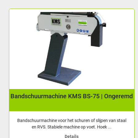
rmachine KMS BS-75 | Ongeremd
Bandschuu
achine voor het schuren of slijpen van staal
Bandschuurmac
VS. Stabiele machine op voet. Hoek ...
en RV
Details