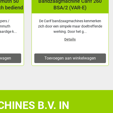
mmuth 50
Bandzaagmachine Carif 260
ch bediend
BSA/2 (VAR-E)
rpers /
De Carif bandzaagmachines kenmerken
ammuth
zich door een simpele maar doeltreffende
ardige k...
werking. Door het g...
Details
lwagen
Toevoegen aan winkelwagen
HINES B.V. IN