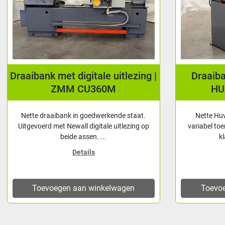
Draaibank met digitale uitlezing |
Draaib
ZMM CU360M
HU
Nette draaibank in goedwerkende staat.
Nette Hu
Uitgevoerd met Newall digitale uitlezing op
variabel toe
beide assen. ...
k
Details
Toevoegen aan winkelwagen
Toevo