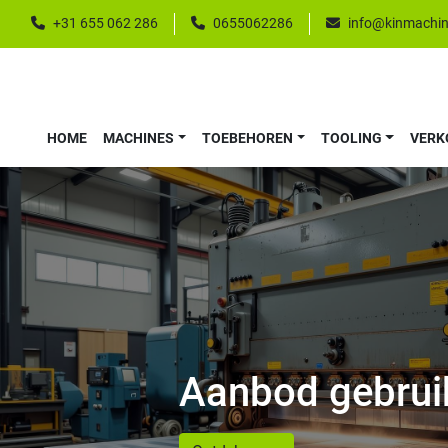
+31 655 062 286
0655062286
info@kinmachin
HOME
MACHINES
TOEBEHOREN
TOOLING
VER
Aanbod gebrui