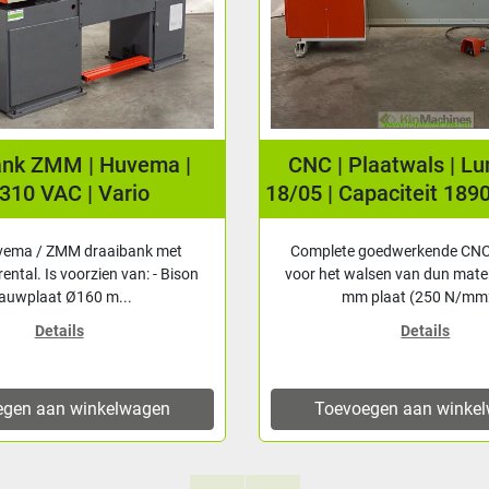
ank ZMM | Huvema |
CNC | Plaatwals | L
310 VAC | Vario
18/05 | Capaciteit 189
vema / ZMM draaibank met
Complete goedwerkende CNC
rental. Is voorzien van: - Bison
voor het walsen van dun mater
lauwplaat Ø160 m...
mm plaat (250 N/mm2
Details
Details
egen aan winkelwagen
Toevoegen aan winke