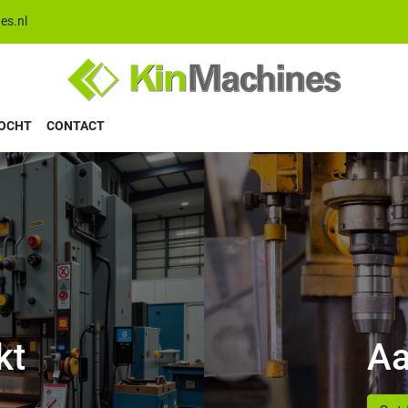
es.nl
KOCHT
CONTACT
kt
Aa