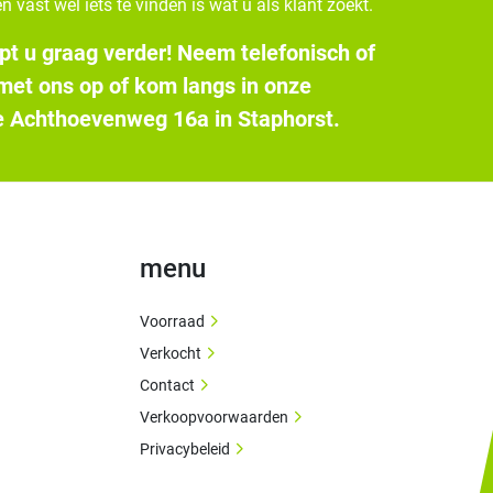
n vast wel iets te vinden is wat u als klant zoekt.
pt u graag verder! Neem telefonisch of
 met ons op of kom langs in onze
 Achthoevenweg 16a in Staphorst.
menu
Voorraad
Verkocht
Contact
Verkoopvoorwaarden
Privacybeleid