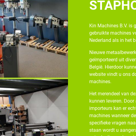
STAPH
Kin Machines B.V. is 
gebruikte machines v
Nederland als in het 
Nieuwe metaalbewerk
geïmporteerd uit diver
België. Hierdoor kunne
website vindt u ons d
machines.
Het merendeel van dez
kunnen leveren. Door
importeurs kan er ech
machines wanneer de v
specifieke vragen naa
staan wordt u aangera