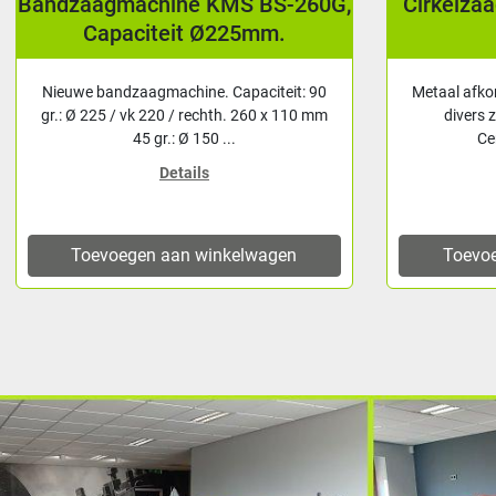
Bandzaagmachine KMS BS-260G,
Cirkelza
Capaciteit Ø225mm.
Nieuwe bandzaagmachine. Capaciteit: 90
Metaal afko
gr.: Ø 225 / vk 220 / rechth. 260 x 110 mm
divers 
45 gr.: Ø 150 ...
Ce
Details
Toevoegen aan winkelwagen
Toevo