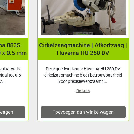
una 8835
Cirkelzaagmachine | Afkortzaag |
0 x 0.5 mm
Huvema HU 250 DV
 plaatwals
Deze goedwerkende Huvema HU 250 DV
iaal tot 0.5
cirkelzaagmachine biedt betrouwbaarheid
...
voor precisiewerkzaamh...
Details
lwagen
Toevoegen aan winkelwagen