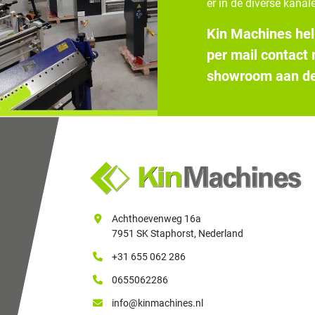
er in de diverse kanale
Kin Machines hel
per mail contact
showroom aan de
Achthoevenweg 16a
7951 SK Staphorst, Nederland
+31 655 062 286
0655062286
info@kinmachines.nl