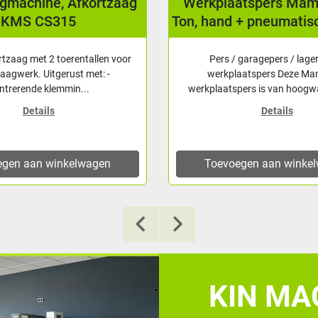
agmachine, Afkortzaag
Werkplaatspers Ma
KMS CS315
Ton, hand + pneumatis
rtzaag met 2 toerentallen voor
Pers / garagepers / lage
zaagwerk. Uitgerust met: -
werkplaatspers Deze M
ntrerende klemmin...
werkplaatspers is van hoogwa
Details
Details
egen aan winkelwagen
Toevoegen aan winke
KIN MAC