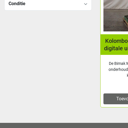
Conditie
Kolomboo
digitale 
De Bimak M
onderhoud
Toevo