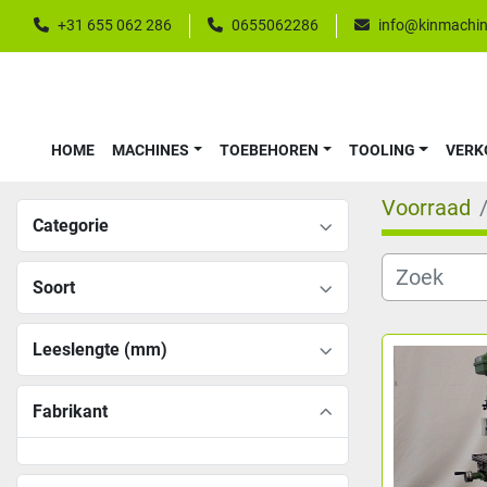
+31 655 062 286
0655062286
info@kinmachin
HOME
MACHINES
TOEBEHOREN
TOOLING
VER
Voorraad
Categorie
Soort
Leeslengte (mm)
Fabrikant