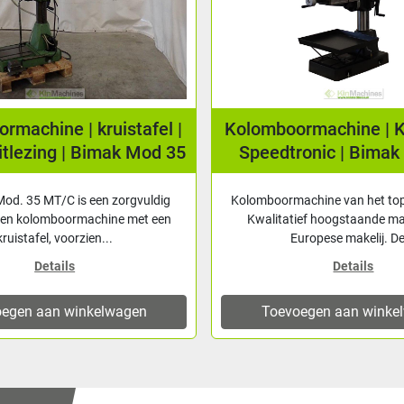
rmachine | kruistafel |
Kolomboormachine | Kr
uitlezing | Bimak Mod 35
Speedtronic | Bimak
MT/C
od. 35 MT/C is een zorgvuldig
Kolomboormachine van het to
en kolomboormachine met een
Kwalitatief hoogstaande m
kruistafel, voorzien...
Europese makelij. De
Details
Details
egen aan winkelwagen
Toevoegen aan winke