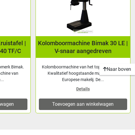
uistafel |
Kolomboormachine Bimak 30 LE |
 40 TF/C
V-snaar aangedreven
pmerk Bimak.
Kolomboormachine van het topmerk Bimak.
Naar boven
achine van
Kwalitatief hoogstaande machine van
...
Europese makelij. De...
Details
lwagen
Toevoegen aan winkelwagen