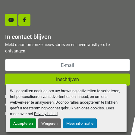
youtube
facebook
In contact blijven
Meld u aan om onze nieuwsbrieven en inventarisflyers te
ontvangen.
Inschrijven
Wij gebruiken cookies om uw browsing activiteiten te verbeteren,
privacy policy
het personaliseren van advertenties en inhoud, en om ons
webverkeer te analyseren. Door op "alles accepteren" te klikken,
Cookies beheren
geeft u toestemming voor het gebruik van onze cookies. Lees
Machinio System
website door
Machinio
meer over het
Privacy beleid
.
Accepteren
Weigeren
Meer informatie