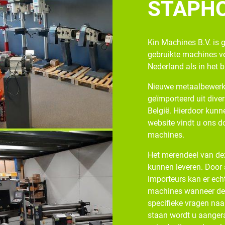
STAPH
Kin Machines B.V. is 
gebruikte machines v
Nederland als in het 
Nieuwe metaalbewerk
geïmporteerd uit diver
België. Hierdoor kunne
website vindt u ons d
machines.
Het merendeel van dez
kunnen leveren. Door
importeurs kan er ech
machines wanneer de v
specifieke vragen naa
staan wordt u aangera