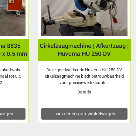
una 8835
Cirkelzaagmachine | Afkortzaag |
0 x 0.5 mm
Huvema HU 250 DV
 plaatwals
Deze goedwerkende Huvema HU 250 DV
iaal tot 0.5
cirkelzaagmachine biedt betrouwbaarheid
...
voor precisiewerkzaamh...
Details
lwagen
Toevoegen aan winkelwagen