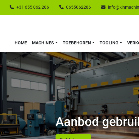
+31 655 062 286
0655062286
info@kinmachin
HOME
MACHINES
TOEBEHOREN
TOOLING
VER
Aanbod gebrui