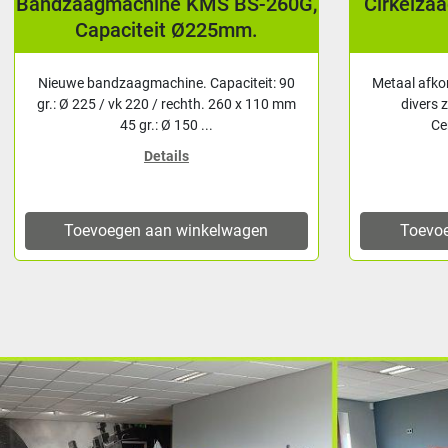
Bandzaagmachine KMS BS-260G,
Cirkelza
Capaciteit Ø225mm.
Nieuwe bandzaagmachine. Capaciteit: 90
Metaal afko
gr.: Ø 225 / vk 220 / rechth. 260 x 110 mm
divers 
45 gr.: Ø 150 ...
Ce
Details
Toevoegen aan winkelwagen
Toevo