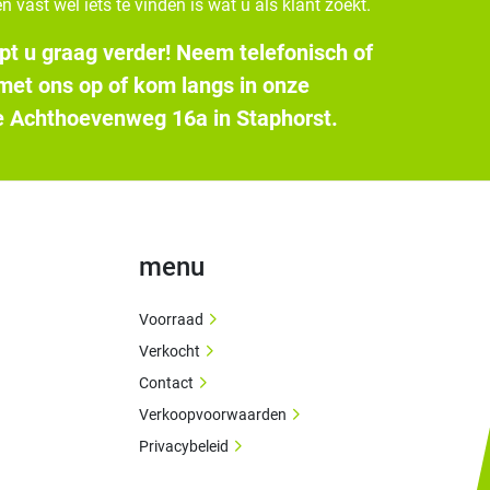
n vast wel iets te vinden is wat u als klant zoekt.
pt u graag verder! Neem telefonisch of
 met ons op of kom langs in onze
 Achthoevenweg 16a in Staphorst.
menu
Voorraad
Verkocht
Contact
Verkoopvoorwaarden
Privacybeleid