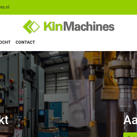
es.nl
KOCHT
CONTACT
kt
Aa