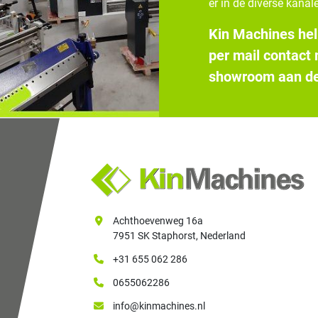
er in de diverse kanale
Kin Machines hel
per mail contact
showroom aan de
Achthoevenweg 16a
7951 SK Staphorst, Nederland
+31 655 062 286
0655062286
info@kinmachines.nl