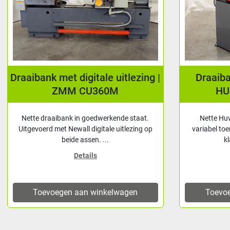
Draaibank met digitale uitlezing |
Draaib
ZMM CU360M
HU
Nette draaibank in goedwerkende staat.
Nette Hu
Uitgevoerd met Newall digitale uitlezing op
variabel toe
beide assen. ...
k
Details
Toevoegen aan winkelwagen
Toevo