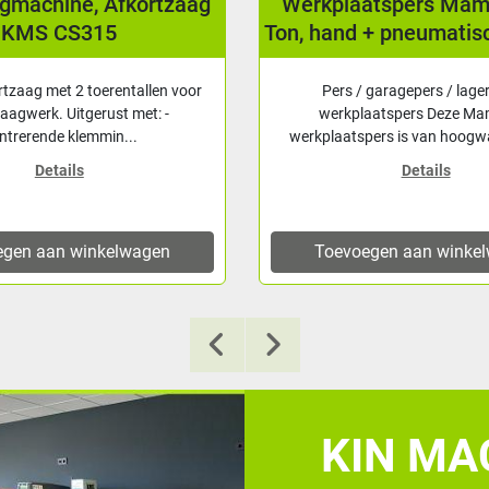
agmachine, Afkortzaag
Werkplaatspers Ma
KMS CS315
Ton, hand + pneumatis
rtzaag met 2 toerentallen voor
Pers / garagepers / lage
zaagwerk. Uitgerust met: -
werkplaatspers Deze M
ntrerende klemmin...
werkplaatspers is van hoogwa
Details
Details
egen aan winkelwagen
Toevoegen aan winke
KIN MAC