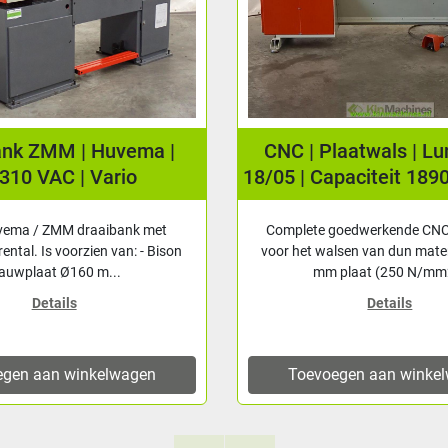
ank ZMM | Huvema |
CNC | Plaatwals | L
310 VAC | Vario
18/05 | Capaciteit 189
vema / ZMM draaibank met
Complete goedwerkende CNC
rental. Is voorzien van: - Bison
voor het walsen van dun mater
lauwplaat Ø160 m...
mm plaat (250 N/mm2
Details
Details
egen aan winkelwagen
Toevoegen aan winke