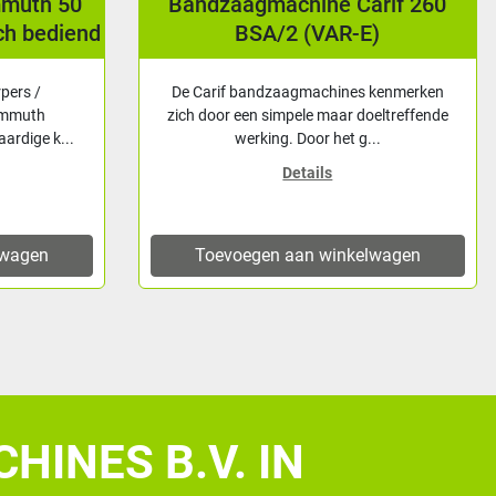
mmuth 50
Bandzaagmachine Carif 260
ch bediend
BSA/2 (VAR-E)
rpers /
De Carif bandzaagmachines kenmerken
ammuth
zich door een simpele maar doeltreffende
ardige k...
werking. Door het g...
Details
lwagen
Toevoegen aan winkelwagen
HINES B.V. IN