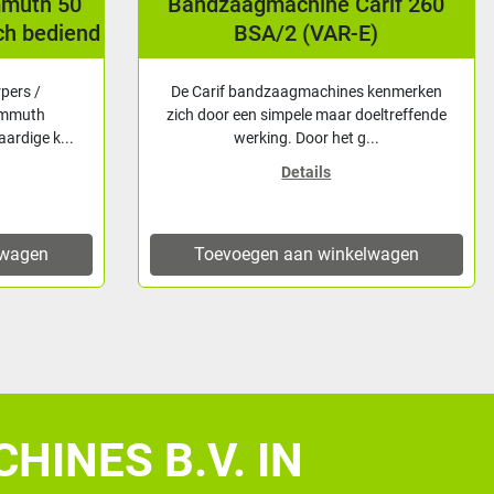
zaagmachine Carif 260
Straalcabine / za
BSA/2 (VAR-E)
AirPro S
rif bandzaagmachines kenmerken
Straalcabine wordt gel
oor een simpele maar doeltreffende
Rubber/vinyl handschoene
werking. Door het g...
SB420LG incl. 
Details
Details
evoegen aan winkelwagen
Toevoegen aan w
HINES B.V. IN