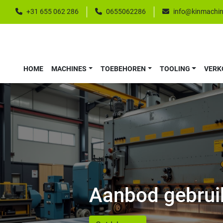
+31 655 062 286
0655062286
info@kinmachin
HOME
MACHINES
TOEBEHOREN
TOOLING
VER
Aanbod gebrui