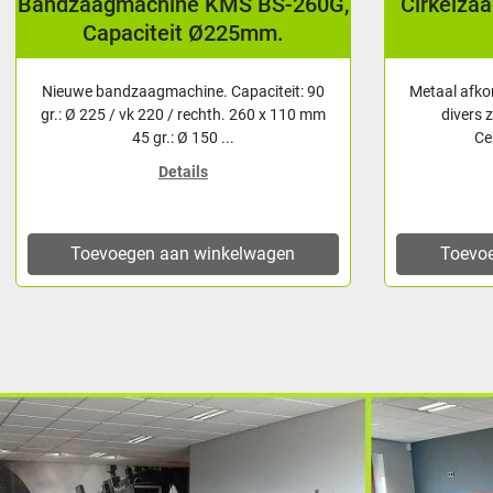
KMS BS-260G,
Cirkelzaagmachine, Afkortzaag
Ø225mm.
KMS CS315
. Capaciteit: 90
Metaal afkortzaag met 2 toerentallen voor
hth. 260 x 110 mm
divers zaagwerk. Uitgerust met: -
 ...
Centrerende klemmin...
Details
inkelwagen
Toevoegen aan winkelwagen