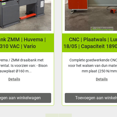
Huvema |
CNC | Plaatwals | Luna 8835
ario
18/05 | Capaciteit 1890 x 0.5 mm
aibank met
Complete goedwerkende CNC plaatwals
en van: - Bison
voor het walsen van dun materiaal tot 0.5
m...
mm plaat (250 N/mm2...
Details
elwagen
Toevoegen aan winkelwagen