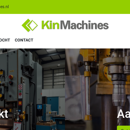
es.nl
KOCHT
CONTACT
kt
Aa