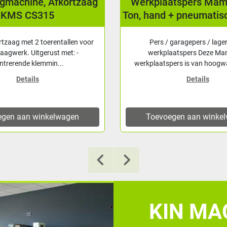
Werkplaatspers Mammuth 50
Band
Ton, hand + pneumatisch bediend
Pers / garagepers / lagerpers /
De Ca
werkplaatspers Deze Mammuth
zich d
werkplaatspers is van hoogwaardige k...
Details
Toevoegen aan winkelwagen
To
KIN MAC