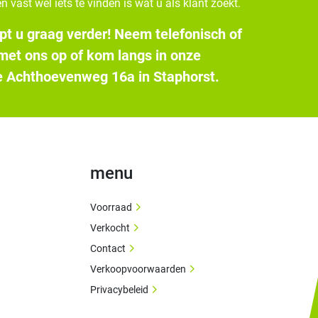
n vast wel iets te vinden is wat u als klant zoekt.
pt u graag verder! Neem telefonisch of
 met ons op of kom langs in onze
 Achthoevenweg 16a in Staphorst.
menu
Voorraad
Verkocht
Contact
Verkoopvoorwaarden
Privacybeleid