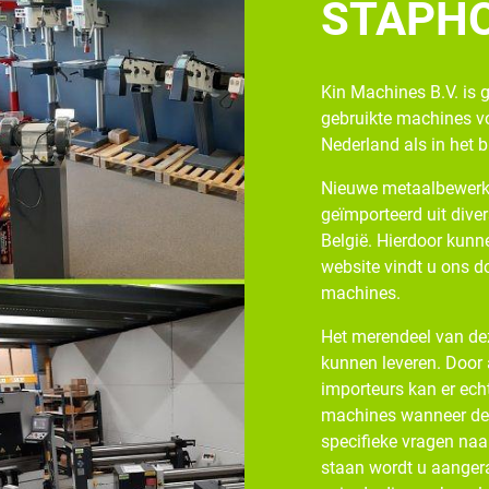
STAPH
Kin Machines B.V. is 
gebruikte machines v
Nederland als in het 
Nieuwe metaalbewerk
geïmporteerd uit diver
België. Hierdoor kunne
website vindt u ons d
machines.
Het merendeel van dez
kunnen leveren. Door
importeurs kan er ech
machines wanneer de v
specifieke vragen naa
staan wordt u aangera