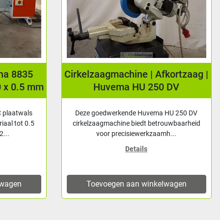
Cirkelzaagmachine | Afkortzaag |
Cirkelz
Huvema HU 250 DV
Deze goedwerkende Huvema HU 250 DV
Gebruikte
cirkelzaagmachine biedt betrouwbaarheid
i
voor precisiewerkzaamh...
zaagbla
Details
Toevoegen aan winkelwagen
Toev