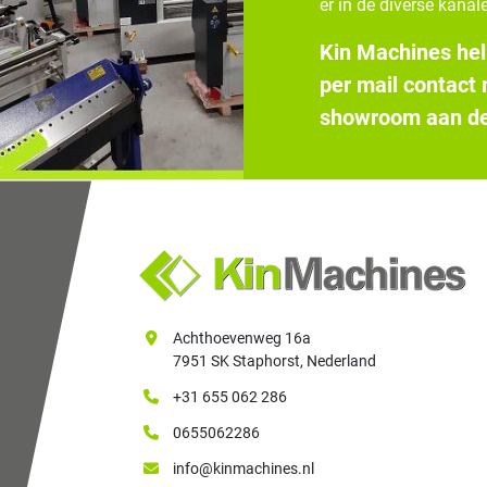
er in de diverse kanale
Kin Machines hel
per mail contact
showroom aan de
Achthoevenweg 16a
7951 SK Staphorst, Nederland
+31 655 062 286
0655062286
info@kinmachines.nl