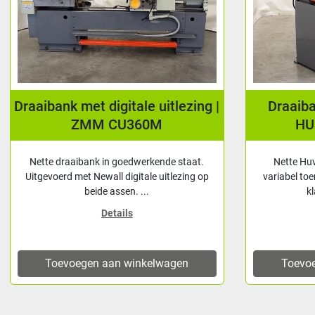
 met digitale uitlezing |
Draaibank ZMM | 
ZMM CU360M
HU310 VAC | V
aaibank in goedwerkende staat.
Nette Huvema / ZMM dra
 met Newall digitale uitlezing op
variabel toerental. Is voorzi
beide assen. ...
klauwplaat Ø160 
Details
Details
oegen aan winkelwagen
Toevoegen aan wink