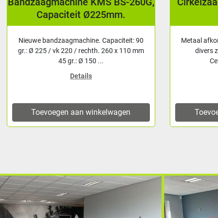
Bandzaagmachine KMS BS-260G,
Cirkelza
Capaciteit Ø225mm.
Nieuwe bandzaagmachine. Capaciteit: 90
Metaal afko
gr.: Ø 225 / vk 220 / rechth. 260 x 110 mm
divers 
45 gr.: Ø 150 ...
Ce
Details
Toevoegen aan winkelwagen
Toevo