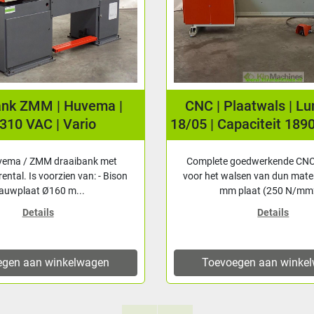
ank ZMM | Huvema |
CNC | Plaatwals | L
310 VAC | Vario
18/05 | Capaciteit 189
vema / ZMM draaibank met
Complete goedwerkende CNC
rental. Is voorzien van: - Bison
voor het walsen van dun mater
lauwplaat Ø160 m...
mm plaat (250 N/mm2
Details
Details
egen aan winkelwagen
Toevoegen aan winke