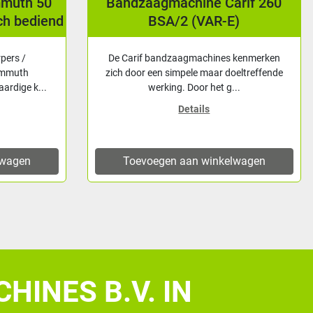
mmuth 50
Bandzaagmachine Carif 260
ch bediend
BSA/2 (VAR-E)
rpers /
De Carif bandzaagmachines kenmerken
ammuth
zich door een simpele maar doeltreffende
ardige k...
werking. Door het g...
Details
lwagen
Toevoegen aan winkelwagen
HINES B.V. IN