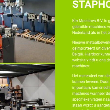
STAPH
Kin Machines B.V. is 
gebruikte machines v
Nederland als in het 
Nieuwe metaalbewerk
geïmporteerd uit diver
België. Hierdoor kunne
website vindt u ons d
machines.
Het merendeel van dez
kunnen leveren. Door
importeurs kan er ech
machines wanneer de v
specifieke vragen naa
staan wordt u aangera