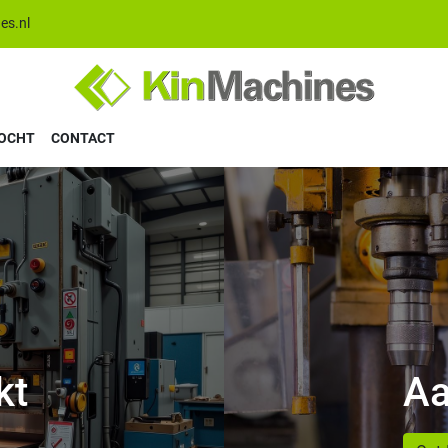
es.nl
KOCHT
CONTACT
kt
Aa