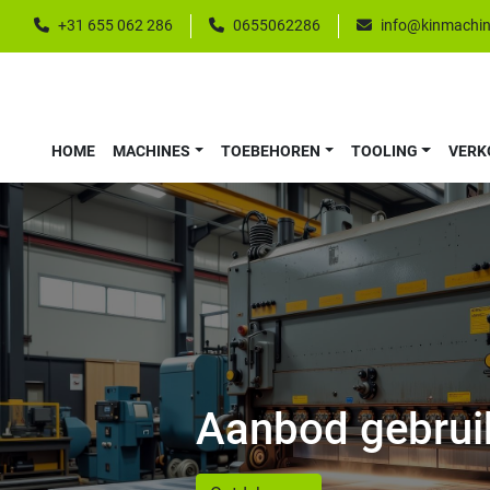
+31 655 062 286
0655062286
info@kinmachin
HOME
MACHINES
TOEBEHOREN
TOOLING
VER
Aanbod gebrui