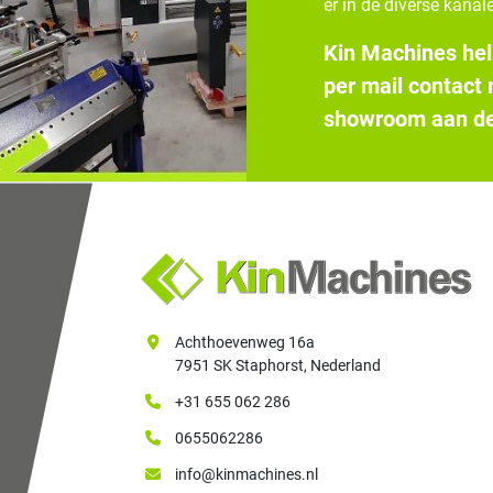
er in de diverse kanale
Kin Machines hel
per mail contact
showroom aan de
Achthoevenweg 16a
7951 SK Staphorst, Nederland
+31 655 062 286
0655062286
info@kinmachines.nl