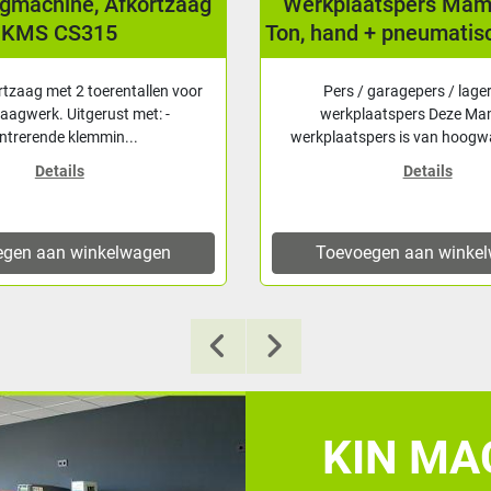
agmachine, Afkortzaag
Werkplaatspers Ma
KMS CS315
Ton, hand + pneumatis
rtzaag met 2 toerentallen voor
Pers / garagepers / lage
zaagwerk. Uitgerust met: -
werkplaatspers Deze M
ntrerende klemmin...
werkplaatspers is van hoogwa
Details
Details
egen aan winkelwagen
Toevoegen aan winke
KIN MAC