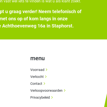
n vast wel iets te vinden is wat u als klant zoekt.
pt u graag verder! Neem telefonisch of
 met ons op of kom langs in onze
 Achthoevenweg 16a in Staphorst.
menu
Voorraad
Verkocht
Contact
Verkoopvoorwaarden
Privacybeleid