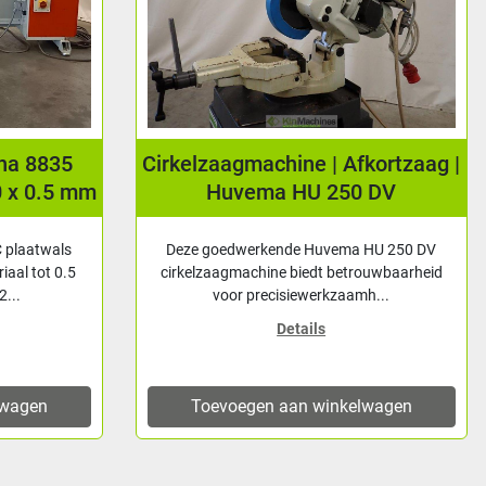
una 8835
Cirkelzaagmachine | Afkortzaag |
0 x 0.5 mm
Huvema HU 250 DV
 plaatwals
Deze goedwerkende Huvema HU 250 DV
iaal tot 0.5
cirkelzaagmachine biedt betrouwbaarheid
...
voor precisiewerkzaamh...
Details
lwagen
Toevoegen aan winkelwagen