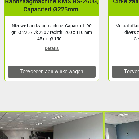
Bandzaagmachine KMS BS-260G,
Cirkelza
Capaciteit Ø225mm.
Nieuwe bandzaagmachine. Capaciteit: 90
Metaal afko
gr.: Ø 225 / vk 220 / rechth. 260 x 110 mm
divers 
45 gr.: Ø 150 ...
Ce
Details
Toevoegen aan winkelwagen
Toevo