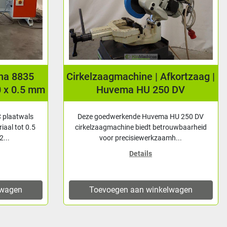
una 8835
Cirkelzaagmachine | Afkortzaag |
0 x 0.5 mm
Huvema HU 250 DV
 plaatwals
Deze goedwerkende Huvema HU 250 DV
iaal tot 0.5
cirkelzaagmachine biedt betrouwbaarheid
...
voor precisiewerkzaamh...
Details
lwagen
Toevoegen aan winkelwagen