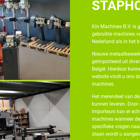
STAPH
Kin Machines B.V. is 
gebruikte machines v
Nederland als in het 
Nieuwe metaalbewerk
geïmporteerd uit diver
België. Hierdoor kunne
website vindt u ons d
machines.
Het merendeel van dez
kunnen leveren. Door
importeurs kan er ech
machines wanneer de v
specifieke vragen naa
staan wordt u aangera