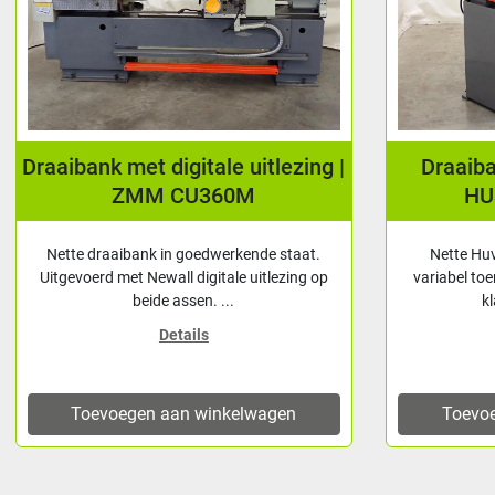
Draaibank met digitale uitlezing |
Draaib
ZMM CU360M
HU
Nette draaibank in goedwerkende staat.
Nette Hu
Uitgevoerd met Newall digitale uitlezing op
variabel toe
beide assen. ...
k
Details
Toevoegen aan winkelwagen
Toevo