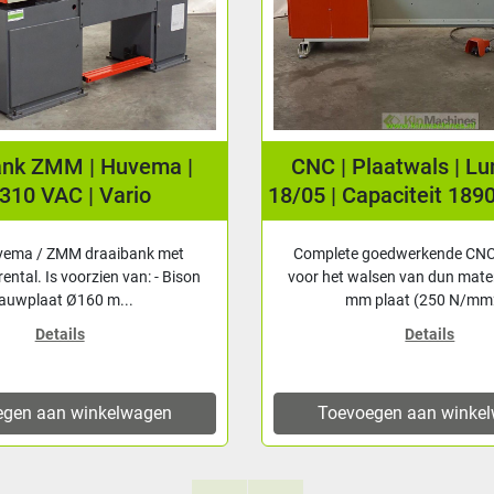
ank ZMM | Huvema |
CNC | Plaatwals | L
310 VAC | Vario
18/05 | Capaciteit 189
vema / ZMM draaibank met
Complete goedwerkende CNC
rental. Is voorzien van: - Bison
voor het walsen van dun mater
lauwplaat Ø160 m...
mm plaat (250 N/mm2
Details
Details
egen aan winkelwagen
Toevoegen aan winke