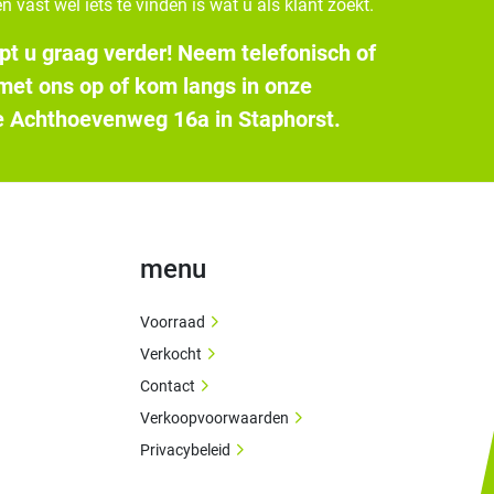
n vast wel iets te vinden is wat u als klant zoekt.
pt u graag verder! Neem telefonisch of
 met ons op of kom langs in onze
 Achthoevenweg 16a in Staphorst.
menu
Voorraad
Verkocht
Contact
Verkoopvoorwaarden
Privacybeleid