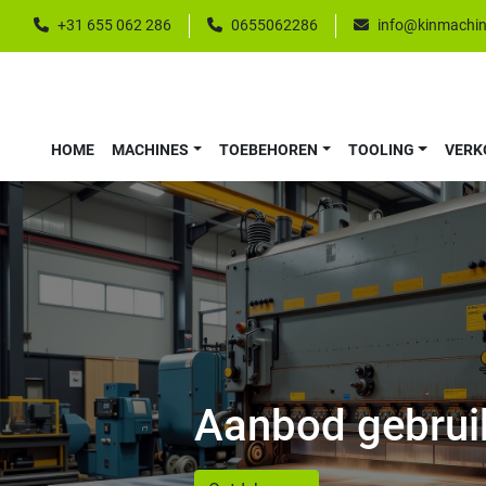
+31 655 062 286
0655062286
info@kinmachin
HOME
MACHINES
TOEBEHOREN
TOOLING
VER
Aanbod gebrui