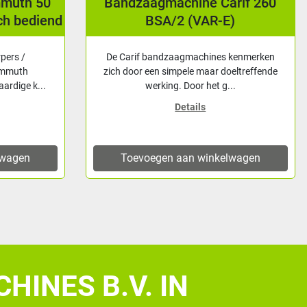
mmuth 50
Bandzaagmachine Carif 260
ch bediend
BSA/2 (VAR-E)
rpers /
De Carif bandzaagmachines kenmerken
ammuth
zich door een simpele maar doeltreffende
ardige k...
werking. Door het g...
Details
lwagen
Toevoegen aan winkelwagen
HINES B.V. IN