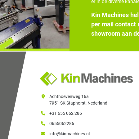
er in de diverse kanale
Kin Machines hel
per mail contact
showroom aan de
Achthoevenweg 16a
7951 SK Staphorst, Nederland
+31 655 062 286
0655062286
info@kinmachines.nl