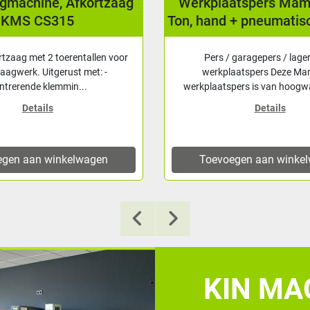
agmachine, Afkortzaag
Werkplaatspers Ma
KMS CS315
Ton, hand + pneumatis
rtzaag met 2 toerentallen voor
Pers / garagepers / lage
zaagwerk. Uitgerust met: -
werkplaatspers Deze M
ntrerende klemmin...
werkplaatspers is van hoogwa
Details
Details
egen aan winkelwagen
Toevoegen aan winke
KIN MAC