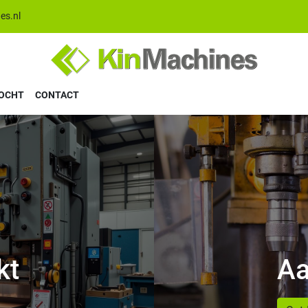
es.nl
KOCHT
CONTACT
kt
Aa