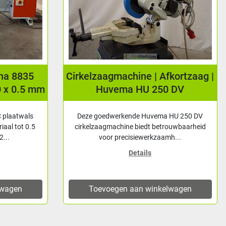
una 8835
Cirkelzaagmachine | Afkortzaag |
0 x 0.5 mm
Huvema HU 250 DV
 plaatwals
Deze goedwerkende Huvema HU 250 DV
iaal tot 0.5
cirkelzaagmachine biedt betrouwbaarheid
...
voor precisiewerkzaamh...
Details
lwagen
Toevoegen aan winkelwagen