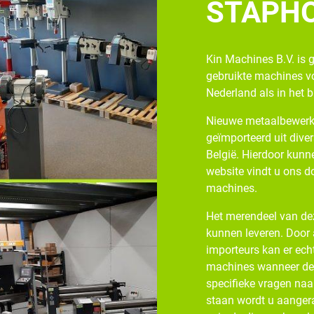
STAPH
Kin Machines B.V. is 
gebruikte machines v
Nederland als in het 
Nieuwe metaalbewerk
geïmporteerd uit diver
België. Hierdoor kunne
website vindt u ons d
machines.
Het merendeel van dez
kunnen leveren. Door
importeurs kan er ech
machines wanneer de v
specifieke vragen naa
staan wordt u aangera