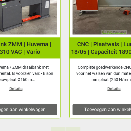
ank ZMM | Huvema |
CNC | Plaatwals | L
310 VAC | Vario
18/05 | Capaciteit 189
vema / ZMM draaibank met
Complete goedwerkende CNC
rental. Is voorzien van: - Bison
voor het walsen van dun mater
lauwplaat Ø160 m...
mm plaat (250 N/mm2
Details
Details
egen aan winkelwagen
Toevoegen aan winke