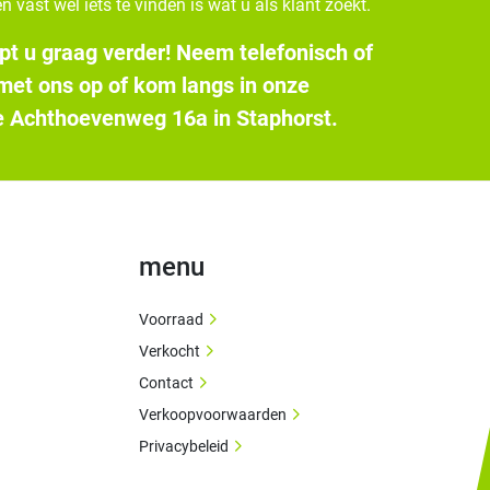
n vast wel iets te vinden is wat u als klant zoekt.
pt u graag verder! Neem telefonisch of
 met ons op of kom langs in onze
 Achthoevenweg 16a in Staphorst.
menu
Voorraad
Verkocht
Contact
Verkoopvoorwaarden
Privacybeleid