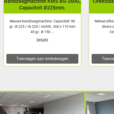
Bandzaagmachine KMS BS-260G,
Cirkelza
Capaciteit Ø225mm.
Nieuwe bandzaagmachine. Capaciteit: 90
Metaal afko
gr.: Ø 225 / vk 220 / rechth. 260 x 110 mm
divers 
45 gr.: Ø 150 ...
Ce
Details
Toevoegen aan winkelwagen
Toevo