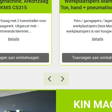
agmachine, Afkortzaag
Werkplaatspers Ma
KMS CS315
Ton, hand + pneumatis
rtzaag met 2 toerentallen voor
Pers / garagepers / lage
zaagwerk. Uitgerust met: -
werkplaatspers Deze M
ntrerende klemmin...
werkplaatspers is van hoogwa
Details
Details
egen aan winkelwagen
Toevoegen aan winke
KIN MAC