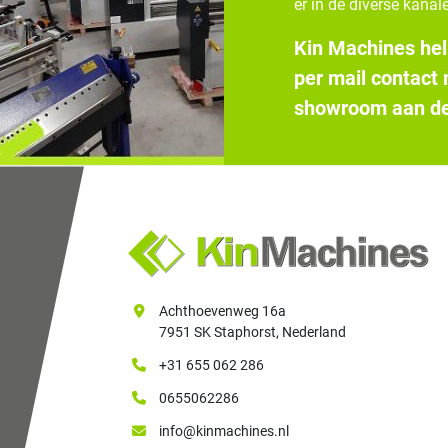
er in de diverse kanale
Kin Machines hel
per mail contact
showroom aan de
Achthoevenweg 16a
7951 SK Staphorst, Nederland
+31 655 062 286
0655062286
info@kinmachines.nl