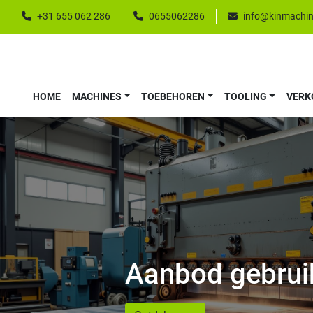
+31 655 062 286
0655062286
info@kinmachin
HOME
MACHINES
TOEBEHOREN
TOOLING
VER
Aanbod gebrui