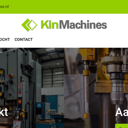
es.nl
KOCHT
CONTACT
kt
Aa