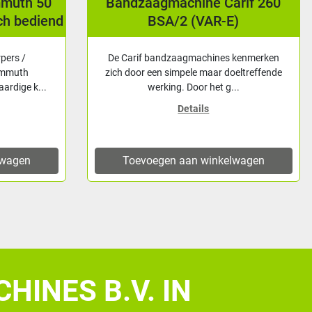
mmuth 50
Bandzaagmachine Carif 260
ch bediend
BSA/2 (VAR-E)
rpers /
De Carif bandzaagmachines kenmerken
ammuth
zich door een simpele maar doeltreffende
ardige k...
werking. Door het g...
Details
lwagen
Toevoegen aan winkelwagen
HINES B.V. IN