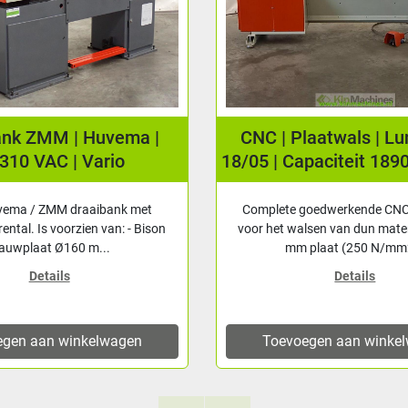
ank ZMM | Huvema |
CNC | Plaatwals | L
310 VAC | Vario
18/05 | Capaciteit 189
vema / ZMM draaibank met
Complete goedwerkende CNC
rental. Is voorzien van: - Bison
voor het walsen van dun mater
lauwplaat Ø160 m...
mm plaat (250 N/mm2
Details
Details
egen aan winkelwagen
Toevoegen aan winke