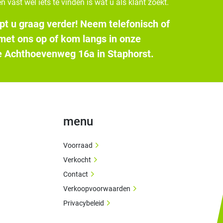
n vast wel iets te vinden is wat u als klant zoekt.
pt u graag verder! Neem telefonisch of
 met ons op of kom langs in onze
 Achthoevenweg 16a in Staphorst.
menu
Voorraad
Verkocht
Contact
Verkoopvoorwaarden
Privacybeleid