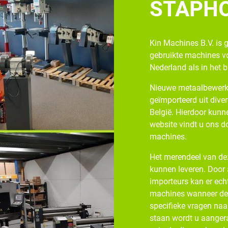
STAPH
Kin Machines B.V. is 
gebruikte machines v
Nederland als in het 
Nieuwe metaalbewerk
geïmporteerd uit diver
België. Hierdoor kunne
website vindt u ons d
machines.
Het merendeel van dez
kunnen leveren. Door
importeurs kan er ech
machines wanneer de v
specifieke vragen naa
staan wordt u aangera