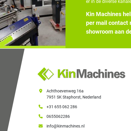
er in de diverse kanale
Kin Machines hel
per mail contact
showroom aan de
Achthoevenweg 16a
7951 SK Staphorst, Nederland
+31 655 062 286
0655062286
info@kinmachines.nl