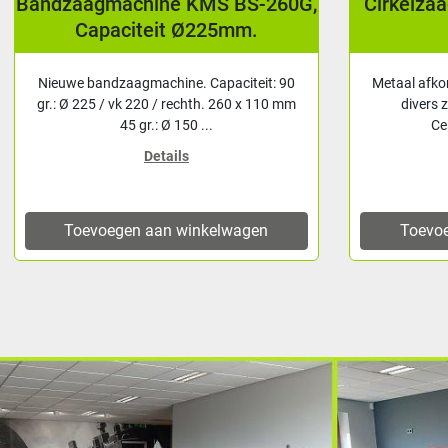
Bandzaagmachine KMS BS-260G,
Cirkelza
Capaciteit Ø225mm.
Nieuwe bandzaagmachine. Capaciteit: 90
Metaal afko
gr.: Ø 225 / vk 220 / rechth. 260 x 110 mm
divers 
45 gr.: Ø 150 ...
Ce
Details
Toevoegen aan winkelwagen
Toevo