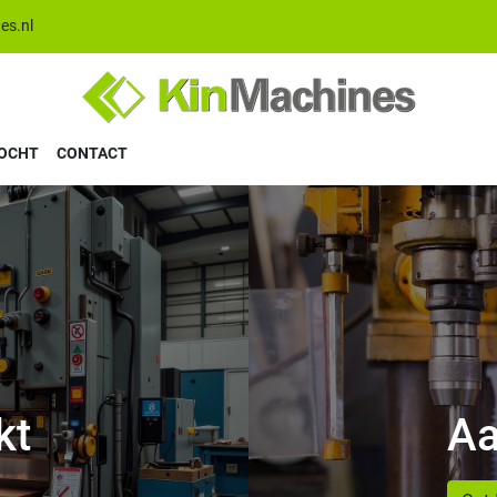
es.nl
KOCHT
CONTACT
kt
Aa