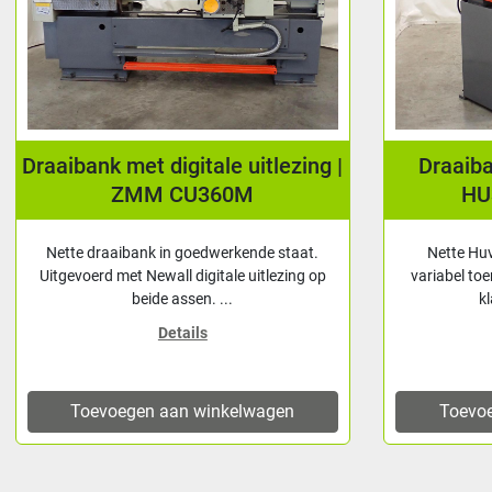
Draaibank met digitale uitlezing |
Draaib
ZMM CU360M
HU
Nette draaibank in goedwerkende staat.
Nette Hu
Uitgevoerd met Newall digitale uitlezing op
variabel toe
beide assen. ...
k
Details
Toevoegen aan winkelwagen
Toevo