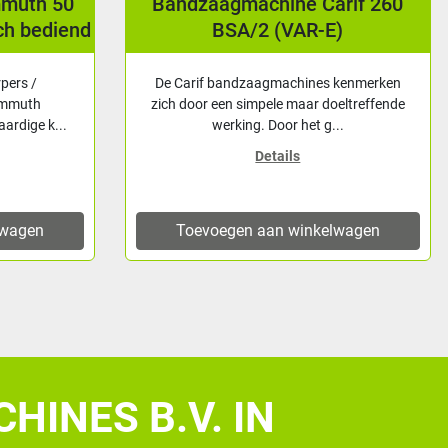
mmuth 50
Bandzaagmachine Carif 260
ch bediend
BSA/2 (VAR-E)
rpers /
De Carif bandzaagmachines kenmerken
ammuth
zich door een simpele maar doeltreffende
ardige k...
werking. Door het g...
Details
lwagen
Toevoegen aan winkelwagen
HINES B.V. IN