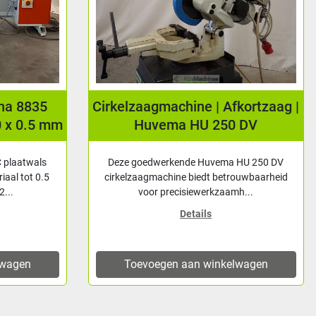
una 8835
Cirkelzaagmachine | Afkortzaag |
0 x 0.5 mm
Huvema HU 250 DV
 plaatwals
Deze goedwerkende Huvema HU 250 DV
iaal tot 0.5
cirkelzaagmachine biedt betrouwbaarheid
...
voor precisiewerkzaamh...
Details
lwagen
Toevoegen aan winkelwagen