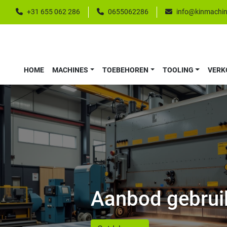
+31 655 062 286
0655062286
info@kinmachin
HOME
MACHINES
TOEBEHOREN
TOOLING
VER
Aanbod gebrui