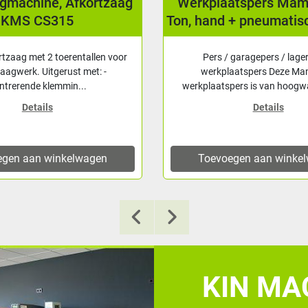
agmachine, Afkortzaag
Werkplaatspers Ma
KMS CS315
Ton, hand + pneumatis
rtzaag met 2 toerentallen voor
Pers / garagepers / lage
zaagwerk. Uitgerust met: -
werkplaatspers Deze M
ntrerende klemmin...
werkplaatspers is van hoogwa
Details
Details
egen aan winkelwagen
Toevoegen aan winke
KIN MAC